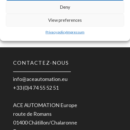
raisons décrites dans notre
politique de
Deny
confidentialité
.
View preferences
S’inscrire
Privacy policy
Impressum
CONTACTEZ-NOUS
info@aceautomation.eu
+33 (0)4 74 55 52 51
ACE AUTOMATION Europe
route de Romans
01400 Châtillon/Chalaronne