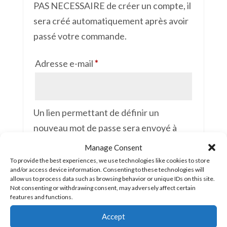
PAS NECESSAIRE de créer un compte, il
sera créé automatiquement après avoir
passé votre commande.
Obligatoire
Adresse e-mail
*
Un lien permettant de définir un
nouveau mot de passe sera envoyé à
votre adresse e-mail.
Manage Consent
To provide the best experiences, we use technologies like cookies to store
Vos données personnelles seront
and/or access device information. Consenting to these technologies will
allow us to process data such as browsing behavior or unique IDs on this site.
utilisées pour vous accompagner au
Not consenting or withdrawing consent, may adversely affect certain
cours de votre visite du site web, gérer
features and functions.
l’accès à votre compte, et pour d’autres
Accept