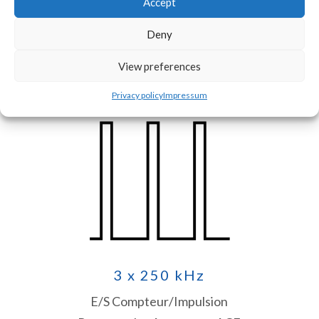
Accept
Deny
Jusqu’à 16bits / 65536p
Entrées/Sorties
View preferences
Signal Analogique
Privacy policy
Impressum
3 x 250 kHz
E/S Compteur/Impulsion