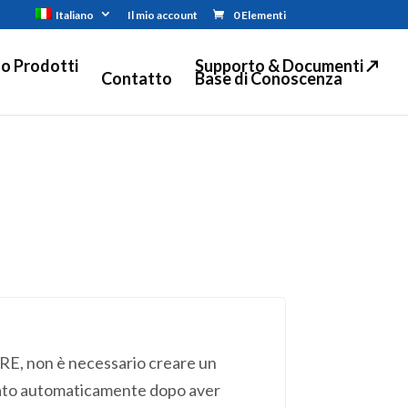
Italiano
Il mio account
0 Elementi
o Prodotti
Supporto & Documenti ↗
Contatto
Base di Conoscenza
E, non è necessario creare un
eato automaticamente dopo aver