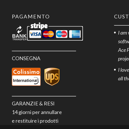
PAGAMENTO
CUS
I am 
softw
Ace 
CONSEGNA
proje
I lov
all t
GARANZIE & RESI
14 giorni per annullare
e restituire i prodotti