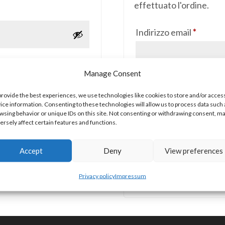
effettuato l'ordine.
Richies
Indirizzo email
*
Manage Consent
Un link per impostare u
indirizzo email.
provide the best experiences, we use technologies like cookies to store and/or acces
ice information. Consenting to these technologies will allow us to process data such 
wsing behavior or unique IDs on this site. Not consenting or withdrawing consent, m
I tuoi dati personali ver
ersely affect certain features and functions.
esperienza su questo sit
account e per altri scop
Accept
Deny
View preferences
Registrati
Privacy policy
Impressum