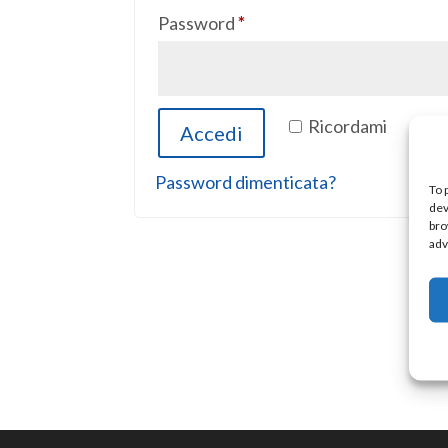
Richiesto
Password
*
Ricordami
Accedi
Password dimenticata?
To 
dev
bro
adv