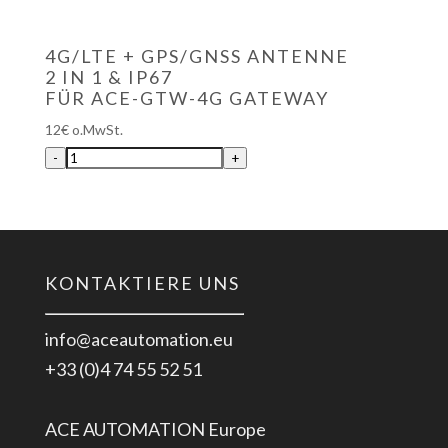
4G/LTE + GPS/GNSS ANTENNE
2 IN 1 & IP67
FÜR ACE-GTW-4G GATEWAY
12
€
o.MwSt.
-
+
KONTAKTIERE UNS
info@aceautomation.eu
+33 (0)4 74 55 52 51
ACE AUTOMATION Europe