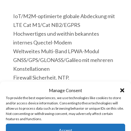
Mini-
Modbus-
IoT/M2M-optimierte globale Abdeckung mit
Gateway
LTE Cat M1/Cat NB2/EGPRS
LTE-
Hochwertiges und weithin bekanntes
M1/4G
internes Quectel-Modem
WIFI
Weltweites Multi-Band LPWA-Modul
GPS
GNSS/GPS/GLONASS/Galileo mit mehreren
MQTT-
Konstellationen
Gateway
Firewall Sicherheit. NTP.
zu
Kompatibles Fahrzeugnetzteil 9-28 VDC / 12
Manage Consent
Modbus
W
To provide the best experiences, we use technologies like cookies to store
TCP
– ACE-GTW-4G mit MQTT und 4G ≃ 1,45 W
and/or access device information. Consenting to these technologies will
Client
allow us to process data such as browsing behavior or unique IDs on this site.
– ACE-GTW-4G mit MQTT und 4G + ACE PLC
Not consenting or withdrawing consent, may adversely affect certain
oder
features and functions.
≃ 1,80 W
Modbus
– ACE-GTW-4G mit MQTT und 4G + USB-
Accept