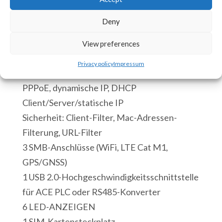
RTU
RS485-Konverter ≃ 1,70 W
Master
Deny
1 Ethernet-LAN-Anschluss Auto MDI/MDIX
+
PPPoE, dynamische IP, DHCP
View preferences
Stromversorgungskabel
Client/Server/statische IP
Privacy policy
Impressum
Menge
1 Ethernet WAN-Anschluss Auto MDI/MDIX
PPPoE, dynamische IP, DHCP
Client/Server/statische IP
Sicherheit: Client-Filter, Mac-Adressen-
Filterung, URL-Filter
3 SMB-Anschlüsse (WiFi, LTE Cat M1,
GPS/GNSS)
1 USB 2.0-Hochgeschwindigkeitsschnittstelle
für ACE PLC oder RS485-Konverter
6 LED-ANZEIGEN
1 SIM-Kartensteckplatz