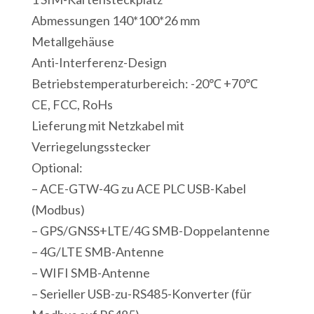
Abmessungen 140*100*26 mm
Metallgehäuse
Anti-Interferenz-Design
Betriebstemperaturbereich: -20℃ +70℃
CE, FCC, RoHs
Lieferung mit Netzkabel mit
Verriegelungsstecker
Optional:
– ACE-GTW-4G zu ACE PLC USB-Kabel
(Modbus)
– GPS/GNSS+LTE/4G SMB-Doppelantenne
– 4G/LTE SMB-Antenne
– WIFI SMB-Antenne
– Serieller USB-zu-RS485-Konverter (für