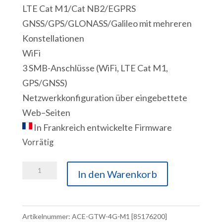
LTE Cat M1/Cat NB2/EGPRS
GNSS/GPS/GLONASS/Galileo mit mehreren
Konstellationen
WiFi
3 SMB-Anschlüsse (WiFi, LTE Cat M1,
GPS/GNSS)
Netzwerkkonfiguration
über
eingebettete
Web
–
Seiten
In Frankreich entwickelte Firmware
Vorrätig
ACE-
In den Warenkorb
GTW-
4G-
M1
Artikelnummer:
ACE-GTW-4G-M1 [85176200]