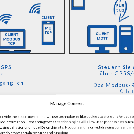
 SPS
Steuern Sie
net
über GPRS/
gänglich
Das Modbus-R
& In
GPS
Manage Consent
für das 
provide the best experiences, we use technologies like cookies to store and/or acces
ice information. Consenting to these technologies will allow us to process data such 
wsing behavior or unique IDs on this site. Not consenting or withdrawing consent, m
ersely affect certain features and functions.