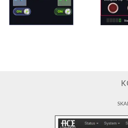
K
SKA