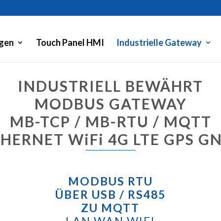
gen
Touch Panel HMI
Industrielle Gateway
INDUSTRIELL BEWÄHRT
MODBUS GATEWAY
MB-TCP / MB-RTU / MQTT
HERNET WiFi 4G LTE GPS G
MODBUS RTU
ÜBER USB / RS485
ZU MQTT
LAN WAN WIFI