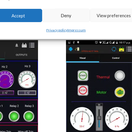
Accept
Deny
View preferences
ENTFERNT, VON SMARTPHONES, 
Privacy policy
Impressum