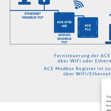
Fernsteuerung der ACE
über WiFi oder Ether
ACE Modbus Register ist zu
über WiFi/Ethernet
To 
dev
bro
adv