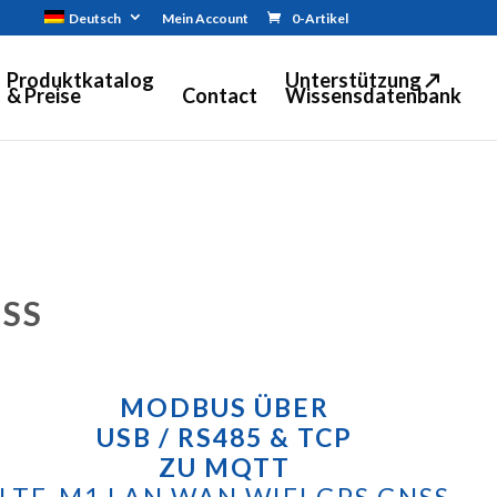
Deutsch
Mein Account
0-Artikel
Produktkatalog
Unterstützung ↗
& Preise
Contact
Wissensdatenbank
NSS
MODBUS ÜBER
USB / RS485 & TCP
ZU MQTT
LTE-M1 LAN WAN WIFI GPS GNSS