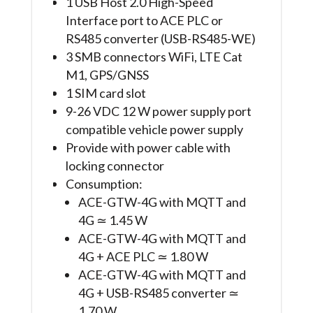
1 USB Host 2.0 High-Speed
Interface port to ACE PLC or
RS485 converter (USB-RS485-WE)
3 SMB connectors WiFi, LTE Cat
M1, GPS/GNSS
1 SIM card slot
9-26 VDC 12 W power supply port
compatible vehicle power supply
Provide with power cable with
locking connector
Consumption:
ACE-GTW-4G with MQTT and
4G ≃ 1.45 W
ACE-GTW-4G with MQTT and
4G + ACE PLC ≃ 1.80 W
ACE-GTW-4G with MQTT and
4G + USB-RS485 converter ≃
1.70 W