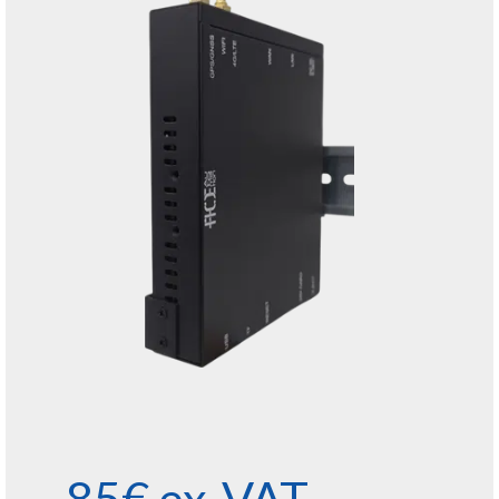
85€ ex-VAT