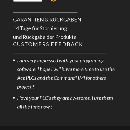
GARANTIEN & RÜCKGABEN
14 Tage für Stornierung
und Rückgabe der Produkte
CUSTOMERS FEEDBACK
I am very impressed with your programing
software. I hope I will have more time to use the
Ace PLCs and the CommandHMI for others
project !
I love your PLC’s they are awesome, I use them
all the time now !