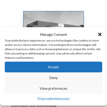
Manage Consent
To provide the best experiences, we use technologies like cookies to store
and/or access device information. Consenting to these technologies will
allow us to process data such as browsing behavior or unique IDs on this site.
Not consenting or withdrawing consent, may adversely affect certain
features and functions.
Accept
Deny
View preferences
KONTAKTIEREN SIE UNS
Privacy policy
Impressum
Vorname und Nachname