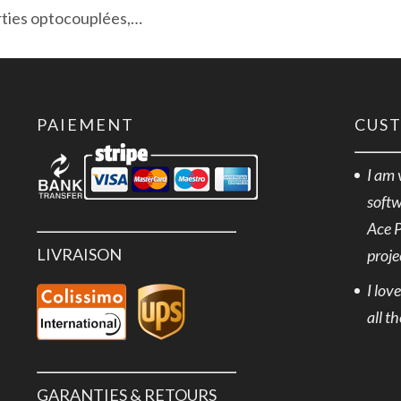
orties optocouplées,…
PAIEMENT
CUS
I am 
softw
Ace 
LIVRAISON
proje
I lov
all t
GARANTIES & RETOURS