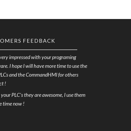
TOMERS FEEDBACK
very impressed with your programing
are. I hope I will have more time to use the
PLCs and the CommandHMI for others
ct !
e your PLC’s they are awesome, I use them
he time now !