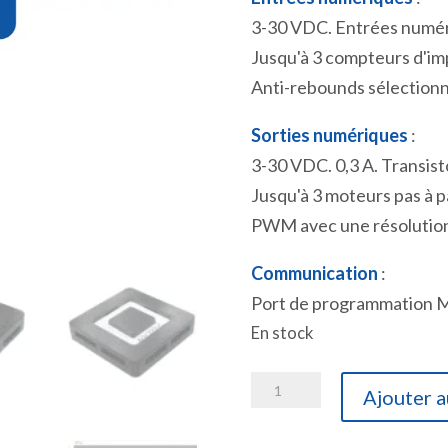
3-30 VDC. Entrées numér
Jusqu'à 3 compteurs d'im
Anti-rebounds sélectionn
Sorties numériques
:
3-30 VDC. 0,3 A. Transis
Jusqu'à 3 moteurs pas à p
PWM avec une résolution 
Communication
:
Port de programmation 
En stock
quantité
Ajouter a
de
Automate