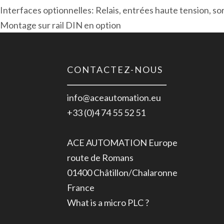
Interfaces optionnelles: Relais, entrées haute tension, s
Montage sur rail DIN en option
CONTACTEZ-NOUS
info@aceautomation.eu
+33 (0)4 74 55 52 51
ACE AUTOMATION Europe
route de Romans
01400 Châtillon/Chalaronne
France
What is a micro PLC ?