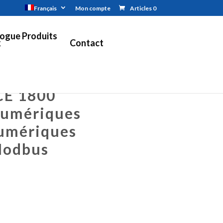
Français
Mon compte
Articles 0
ogue Produits
x
Contact
CE 1800
Numériques
Numériques
Modbus