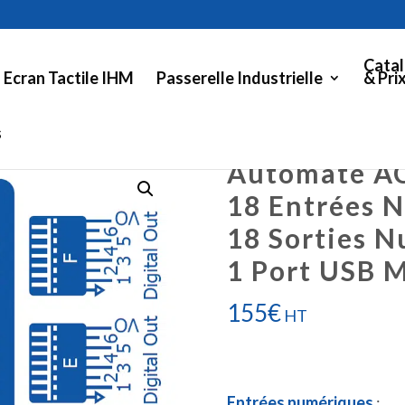
Catal
Ecran Tactile IHM
Passerelle Industrielle
& Pri
s
Automate A
18 Entrées 
18 Sorties 
1 Port USB 
155
€
HT
Entrées numériques
: