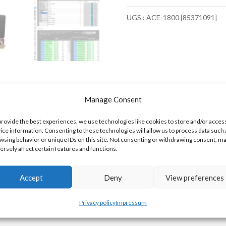
ACE
UGS :
ACE-1800 [85371091]
1800
18
Entrées
Numériques
18
Manage Consent
Sorties
Numériques
provide the best experiences, we use technologies like cookies to store and/or acces
ice information. Consenting to these technologies will allow us to process data such 
1
wsing behavior or unique IDs on this site. Not consenting or withdrawing consent, m
ersely affect certain features and functions.
Port
USB
Accept
Deny
View preferences
Modbus
Privacy policy
Impressum