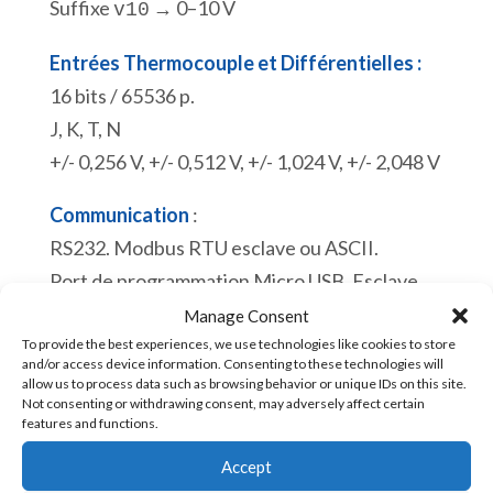
Suffixe
→ 0–10 V
v10
Entrées Thermocouple et Différentielles :
16 bits / 65536 p.
J, K, T, N
+/- 0,256 V, +/- 0,512 V, +/- 1,024 V, +/- 2,048 V
Communication
:
RS232. Modbus RTU esclave ou ASCII.
Port de programmation Micro USB. Esclave
Modbus RTU.
Manage Consent
En stock
To provide the best experiences, we use technologies like cookies to store
and/or access device information. Consenting to these technologies will
allow us to process data such as browsing behavior or unique IDs on this site.
quantité
Not consenting or withdrawing consent, may adversely affect certain
Ajouter au panier
features and functions.
de
Accept
Automate