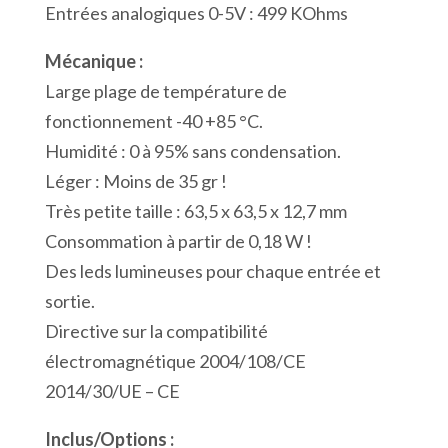
Port
Entrées analogiques 0-5V : 499 KOhms
Série
Mécanique :
RS232
Large plage de température de
Modbus/ASCII
fonctionnement -40 +85 °C.
1
Humidité : 0 à 95% sans condensation.
Port
Léger : Moins de 35 gr !
USB
Très petite taille : 63,5 x 63,5 x 12,7 mm
Modbus
Consommation à partir de 0,18 W !
Des leds lumineuses pour chaque entrée et
sortie.
Directive sur la compatibilité
électromagnétique 2004/108/CE
2014/30/UE – CE
Inclus/Options :