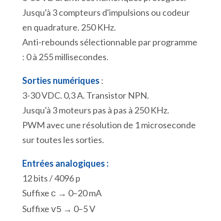
Jusqu'à 3 compteurs d'impulsions ou codeur
en quadrature. 250 KHz.
Anti-rebounds sélectionnable par programme
: 0 à 255 millisecondes.
Sorties numériques
:
3-30 VDC. 0,3 A. Transistor NPN.
Jusqu'à 3 moteurs pas à pas à 250 KHz.
PWM avec une résolution de 1 microseconde
sur toutes les sorties.
Entrées analogiques :
12 bits / 4096 p
Suffixe
→ 0–20 mA
c
Suffixe
→ 0–5 V
v5