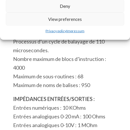
ACE
UGS :
ACE-3090c [85371091]
Deny
3090c
View preferences
6
CPU :
Entrées
Privacy policy
Impressum
Horloge en temps réel.
Numériques
Processus d’un cycle de balayage de 110
18
microsecondes.
Sorties
Nombre maximum de blocs d’instruction :
Numériques
4000
3
Maximum de sous-routines : 68
Entrées
Maximum de noms de balises : 950
Analogiques
4
IMPÉDANCES ENTRÉES/SORTIES :
Entrées
Entrées numériques : 10 KOhms
Thermocouple
Entrées analogiques 0-20 mA : 100 Ohms
1
Entrées analogiques 0-10V : 1 MOhm