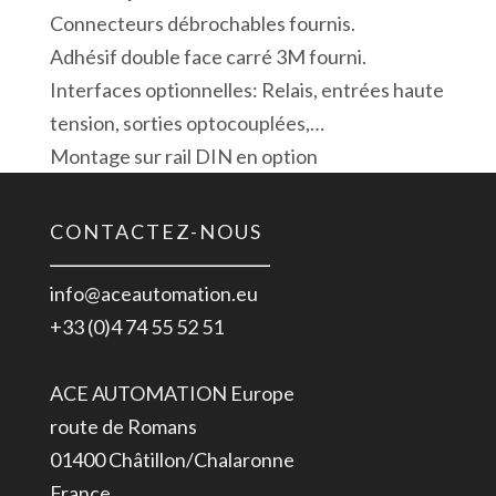
Connecteurs débrochables fournis.
Adhésif double face carré 3M fourni.
Interfaces optionnelles: Relais, entrées haute
tension, sorties optocouplées,…
Montage sur rail DIN en option
CONTACTEZ-NOUS
info@aceautomation.eu
+33 (0)4 74 55 52 51
ACE AUTOMATION Europe
route de Romans
01400 Châtillon/Chalaronne
France