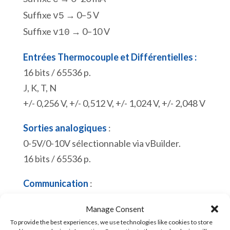
Suffixe
→ 0–5 V
v5
Suffixe
→ 0–10 V
v10
Entrées Thermocouple et Différentielles :
16 bits / 65536 p.
J, K, T, N
+/- 0,256 V, +/- 0,512 V, +/- 1,024 V, +/- 2,048 V
Sorties analogiques
:
0-5V/0-10V sélectionnable via vBuilder.
16 bits / 65536 p.
Communication
:
RS232. Modbus RTU esclave ou ASCII.
Manage Consent
Port de programmation Micro USB. Esclave
To provide the best experiences, we use technologies like cookies to store
Modbus RTU.