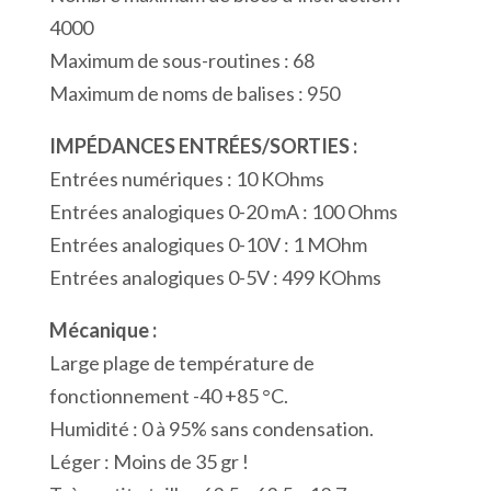
Numériques
4000
4
Maximum de sous-routines : 68
Entrées
Maximum de noms de balises : 950
Analogiques
4
IMPÉDANCES ENTRÉES/SORTIES :
Entrées
Entrées numériques : 10 KOhms
Termocouples2
Entrées analogiques 0-20 mA : 100 Ohms
Sorties
Entrées analogiques 0-10V : 1 MOhm
Analogiques
Entrées analogiques 0-5V : 499 KOhms
2
Mécanique :
Port
Large plage de température de
Séries
fonctionnement -40 +85 °C.
RS232
Humidité : 0 à 95% sans condensation.
Modbus/ASCII
Léger : Moins de 35 gr !
2