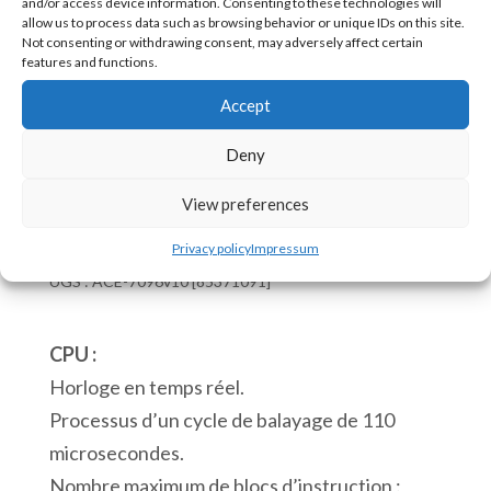
and/or access device information. Consenting to these technologies will
allow us to process data such as browsing behavior or unique IDs on this site.
Not consenting or withdrawing consent, may adversely affect certain
Note : Le 7096 ne peut pas être alimenté par
features and functions.
son port USB.
Accept
En stock
Deny
quantité
Ajouter au panier
View preferences
de
Automate
Privacy policy
Impressum
ACE
UGS :
ACE-7096v10 [85371091]
7096v10
6
CPU :
Entrées
Horloge en temps réel.
Numériques
Processus d’un cycle de balayage de 110
12
microsecondes.
Sorties
Nombre maximum de blocs d’instruction :