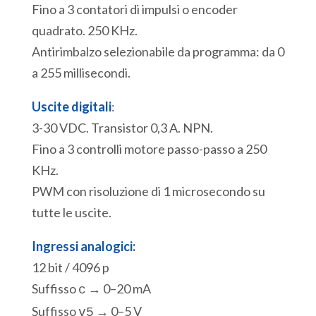
Fino a 3 contatori di impulsi o encoder
quadrato. 250 KHz.
Antirimbalzo selezionabile da programma: da 0
a 255 millisecondi.
Uscite digitali
:
3-30 VDC. Transistor 0,3 A. NPN.
Fino a 3 controlli motore passo-passo a 250
KHz.
PWM con risoluzione di 1 microsecondo su
tutte le uscite.
Ingressi analogici:
12 bit / 4096 p
Suffisso
→ 0–20 mA
c
Suffisso
→ 0–5 V
v5