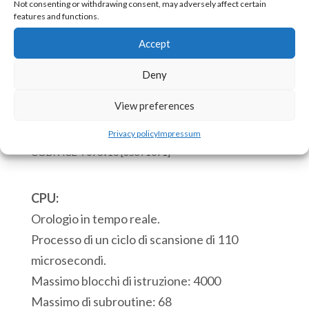
Not consenting or withdrawing consent, may adversely affect certain
Nota: il 7096 non può essere alimentato
features and functions.
tramite la porta USB.
Accept
Disponibile
Deny
ACE
Aggiungi al carrello
7096v10
View preferences
PLC
Privacy policy
Impressum
6
COD:
ACE-7096v10 [85371091]
Ingressi
Digitali
CPU:
12
Orologio in tempo reale.
Uscite
Processo di un ciclo di scansione di 110
Digitali
microsecondi.
4
Massimo blocchi di istruzione: 4000
Ingressi
Massimo di subroutine: 68