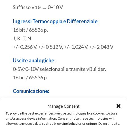
Suffisso
→ 0–10 V
v10
Ingressi Termocoppia e Differenziale :
16 bit / 65536 p.
J, K, T, N
+/- 0,256 V, +/- 0,512 V, +/- 1,024 V, +/- 2,048 V
Uscite analogiche
:
0-5V/0-10V selezionabile tramite vBuilder.
16 bit / 65536 p.
Comunicazione:
RS232. Slave Modbus RTU o ASCII.
Manage Consent
Porta di programmazione Micro USB. Slave
To provide the best experiences, we use technologies like cookies to store
Modbus RTU.
and/or access device information. Consenting to these technologies will
allow us to process data such as browsing behavior or unique IDs on this site.