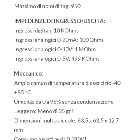
Analogici
Massimo di nomi di tag: 950
4
Ingressi
IMPEDENZE DI INGRESSO/USCITA:
per
Ingressi digitali: 10 KOhms
Termocoppia
Ingressi analogici 0-20mA: 100 Ohms
2
Ingressi analogici 0-10V: 1 MOhm
Uscite
Ingressi analogici 0-5V: 499 KOhms
Analogiche
Meccanico:
2
Ampio campo di temperatura d'esercizio -40
Porte
+85 °C.
seriali
Umidità: da 0 a 95% senza condensazione
RS232
Leggero: Meno di 35 gr !
Modbus/ASCII
Dimensioni molto piccole: 63,5 x 63,5 x 12,7
1
mm
Porta
Consumo a partire da 0,18 W !