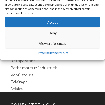
and/or access device information. Consenting to these technologies will
quantité
Ajouter au panier
allow us to process data such as browsing behavior or unique IDs on this site.
de
Not consenting or withdrawing consent, may adversely affect certain
features and functions.
CT025v10
Transmetteur
Accept
UGS :
CT025v10 [85043110003CN]
de
Deny
courant
Applications :
Entrée
View preferences
Consommation d’énergie d’une machine
0-
CVC et pompes
Privacy policy
Impressum
25
Réfrigération
AC
Petits moteurs industriels
Sortie
Ventilateurs
0-
Éclairage
10
Solaire
VDC
CONTACTEZ-NOUS