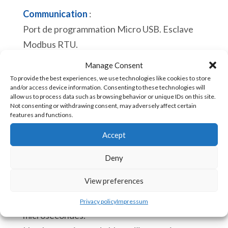
Communication
:
Port de programmation Micro USB. Esclave
Modbus RTU.
En stock
Manage Consent
To provide the best experiences, we use technologies like cookies to store
quantité
and/or access device information. Consenting to these technologies will
Ajouter au panier
allow us to process data such as browsing behavior or unique IDs on this site.
de
Not consenting or withdrawing consent, may adversely affect certain
features and functions.
eACE
222v10
Accept
UGS :
eACE-222v10 [85371091]
Automate
Deny
Embarqué
CPU :
pour
View preferences
Horloge en temps réel.
PCB
Processus d’un cycle de balayage de 110
Privacy policy
Impressum
12
microsecondes.
Entrées