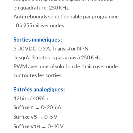
en quadrature. 250 KHz.
Anti-rebounds sélectionnable par programme
: 0 à 255 millisecondes.
Sorties numériques
:
3-30 VDC. 0,3 A. Transistor NPN.
Jusqu'à 3 moteurs pas à pas à 250 KHz.
PWM avec une résolution de 1 microseconde
sur toutes les sorties.
Entrées analogiques :
12 bits / 4096 p
Suffixe
→ 0–20 mA
c
Suffixe
→ 0–5 V
v5
Suffixe
→ 0–10 V
v10