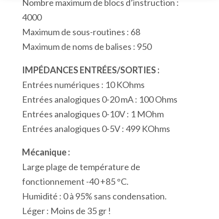
Nombre maximum de blocs d’instruction :
Numériques
4000
12
Maximum de sous-routines : 68
Sorties
Maximum de noms de balises : 950
Numériques
12
IMPÉDANCES ENTRÉES/SORTIES :
Entrées
Entrées numériques : 10 KOhms
Analogiques
Entrées analogiques 0-20 mA : 100 Ohms
1
Entrées analogiques 0-10V : 1 MOhm
Port
Entrées analogiques 0-5V : 499 KOhms
USB
Mécanique :
Modbus
Large plage de température de
fonctionnement -40 +85 °C.
Humidité : 0 à 95% sans condensation.
Léger : Moins de 35 gr !