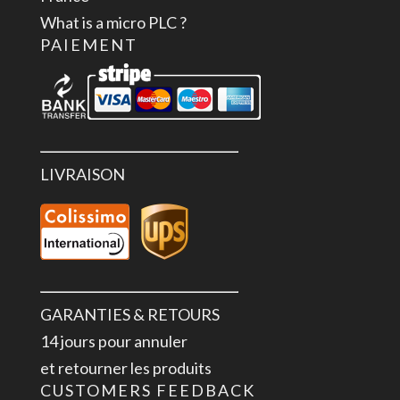
3
What is a micro PLC ?
sorties
PAIEMENT
LIVRAISON
GARANTIES & RETOURS
14 jours pour annuler
et retourner les produits
CUSTOMERS FEEDBACK