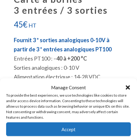
3 entrées / 3 sorties
45
€
HT
Fournit 3 * sorties analogiques 0-10V à
partir de 3 * entrées analogiques PT100
Entrées PT100 : –
40 à +200 °C
Sorties analogiques : 0-10 V
Alimentation électrique : 14-28 VDC
Conçu et fabriqué en France
Manage Consent
En stock
To provide the best experiences, we use technologies like cookies to store
and/or access device information. Consenting to these technologies will
allow us to process data such as browsing behavior or unique IDs on this site.
quantité
Not consenting or withdrawing consent, may adversely affect certain
Ajouter au panier
features and functions.
de
TB03PT100-
Accept