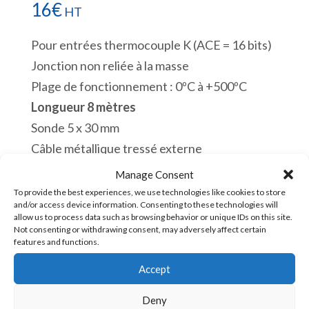
16
€
HT
Pour entrées thermocouple K (ACE = 16 bits)
Jonction non reliée à la masse
Plage de fonctionnement : 0ºC à +500ºC
Longueur 8 mètres
Sonde 5 x 30 mm
Câble métallique tressé externe
En stock
Manage Consent
To provide the best experiences, we use technologies like cookies to store
quantité
and/or access device information. Consenting to these technologies will
Ajouter au panier
allow us to process data such as browsing behavior or unique IDs on this site.
de
Not consenting or withdrawing consent, may adversely affect certain
features and functions.
U-
TC-
Accept
UGS :
U-TC-K-8 [90309000]
K-
Deny