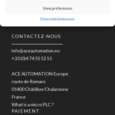
8
Entrées analogiques thermocouple K
Thermocouple
View preferences
Jonction non reliée à la masse
type
Comment câbler et calibrer
Privacy policy
Impressum
K
0ºC
CONTACTEZ-NOUS
+500ºC
Non
info@aceautomation.eu
relié
+33 (0)4 74 55 52 51
à
la
ACE AUTOMATION Europe
masse
route de Romans
8m
01400 Châtillon/Chalaronne
France
What is a micro PLC ?
PAIEMENT