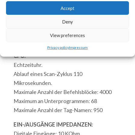
ACE
Accept
In den Warenkorb
3090v10
Deny
SPS
6
View preferences
Artikelnummer:
ACE-3090v10 [85371091]
Digitale
Privacy policy
Impressum
Eingänge
CPU:
18
Echtzeituhr.
Digitale
Ablauf eines Scan-Zyklus 110
Ausgänge
Mikrosekunden.
3
Maximale Anzahl der Befehlsblöcke: 4000
Analog
Maximum an Unterprogrammen: 68
Eingänge
Maximale Anzahl der Tag-Namen: 950
4
Thermoelementeingänge
EIN-/AUSGÄNGE IMPEDANZEN:
1
Digitale Eingänge: 10 KOhm