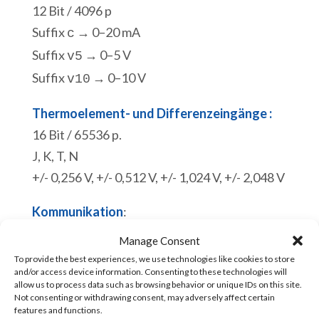
12 Bit / 4096 p
Suffix
→ 0–20 mA
c
Suffix
→ 0–5 V
v5
Suffix
→ 0–10 V
v10
Thermoelement- und Differenzeingänge :
16 Bit / 65536 p.
J, K, T, N
+/- 0,256 V, +/- 0,512 V, +/- 1,024 V, +/- 2,048 V
Kommunikation
:
RS232. Modbus-RTU-Slave oder ASCII.
Manage Consent
Micro-USB-Programmierschnittstelle.
To provide the best experiences, we use technologies like cookies to store
and/or access device information. Consenting to these technologies will
Modbus-RTU-Slave.
allow us to process data such as browsing behavior or unique IDs on this site.
Vorrätig
Not consenting or withdrawing consent, may adversely affect certain
features and functions.