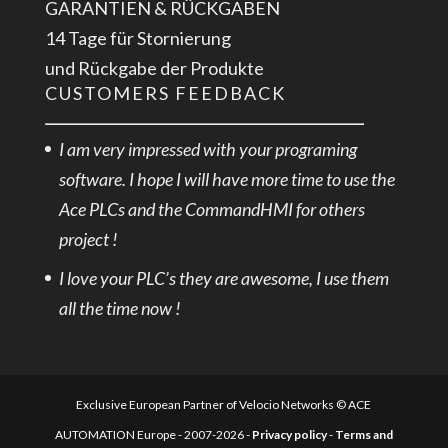
GARANTIEN & RÜCKGABEN
14 Tage für Stornierung
und Rückgabe der Produkte
CUSTOMERS FEEDBACK
I am very impressed with your programing
software. I hope I will have more time to use the
Ace PLCs and the CommandHMI for others
project !
I love your PLC’s they are awesome, I use them
all the time now !
Exclusive European Partner of Velocio Networks © ACE
AUTOMATION Europe - 2007-2026 -
Privacy policy
-
Terms and