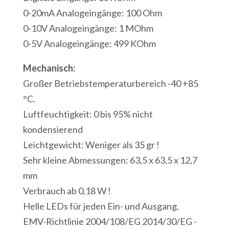
Serielle
0-20mA Analogeingänge: 100 Ohm
Schnittstelle
0-10V Analogeingänge: 1 MOhm
RS232
0-5V Analogeingänge: 499 KOhm
Modbus/ASCII
Mechanisch:
1
Großer Betriebstemperaturbereich -40 +85
Modbus-
°C.
USB-
Luftfeuchtigkeit: 0 bis 95% nicht
Anschluss
kondensierend
Menge
Leichtgewicht: Weniger als 35 gr !
Sehr kleine Abmessungen: 63,5 x 63,5 x 12,7
mm
Verbrauch ab 0,18 W !
Helle LEDs für jeden Ein- und Ausgang.
EMV-Richtlinie 2004/108/EG 2014/30/EG -