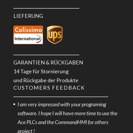
LIEFERUNG
GARANTIEN & RÜCKGABEN
14 Tage für Stornierung
und Rückgabe der Produkte
CUSTOMERS FEEDBACK
I am very impressed with your programing
software. I hope I will have more time to use the
Ace PLCs and the CommandHMI for others
project !