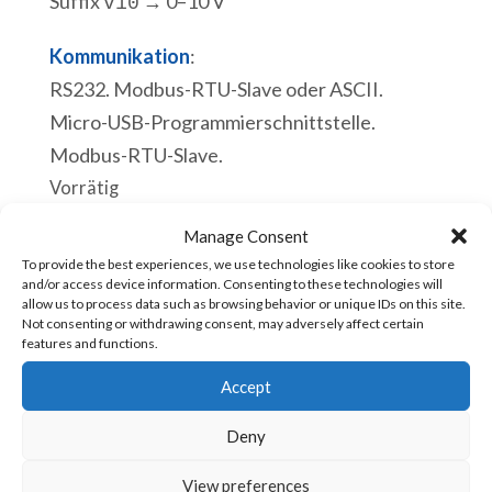
Suffix
→ 0–10 V
v10
Kommunikation
:
RS232. Modbus-RTU-Slave oder ASCII.
Micro-USB-Programmierschnittstelle.
Modbus-RTU-Slave.
Vorrätig
Manage Consent
ACE
In den Warenkorb
To provide the best experiences, we use technologies like cookies to store
5150v10
and/or access device information. Consenting to these technologies will
allow us to process data such as browsing behavior or unique IDs on this site.
SPS
Not consenting or withdrawing consent, may adversely affect certain
12
features and functions.
Artikelnummer:
ACE-5150v10 [85371091]
Digitale
Accept
Eingänge
CPU:
Deny
12
Echtzeituhr.
Digitale
View preferences
Ablauf eines Scan-Zyklus 110