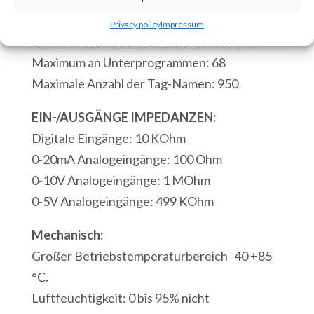
Ausgänge
Mikrosekunden.
Privacy policy
Impressum
3
Maximale Anzahl der Befehlsblöcke: 4000
Analog
Maximum an Unterprogrammen: 68
Eingänge
Maximale Anzahl der Tag-Namen: 950
1
Serielle
EIN-/AUSGÄNGE IMPEDANZEN:
Schnittstelle
Digitale Eingänge: 10 KOhm
RS232
0-20mA Analogeingänge: 100 Ohm
Modbus/ASCII
0-10V Analogeingänge: 1 MOhm
1
0-5V Analogeingänge: 499 KOhm
Modbus-
Mechanisch:
USB-
Großer Betriebstemperaturbereich -40 +85
Anschluss
°C.
Menge
Luftfeuchtigkeit: 0 bis 95% nicht