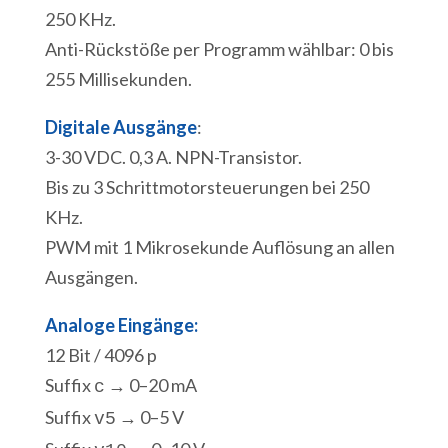
250 KHz.
Anti-Rückstöße per Programm wählbar: 0 bis
255 Millisekunden.
Digitale Ausgänge
:
3-30 VDC. 0,3 A. NPN-Transistor.
Bis zu 3 Schrittmotorsteuerungen bei 250
KHz.
PWM mit 1 Mikrosekunde Auflösung an allen
Ausgängen.
Analoge Eingänge:
12 Bit / 4096 p
Suffix
→ 0–20 mA
c
Suffix
→ 0–5 V
v5