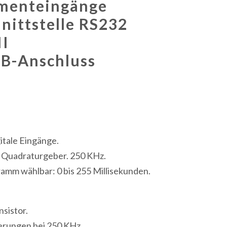
menteingänge
hnittstelle RS232
I
B-Anschluss
itale Eingänge.
r Quadraturgeber. 250 KHz.
amm wählbar: 0 bis 255 Millisekunden.
sistor.
uerungen bei 250 KHz.