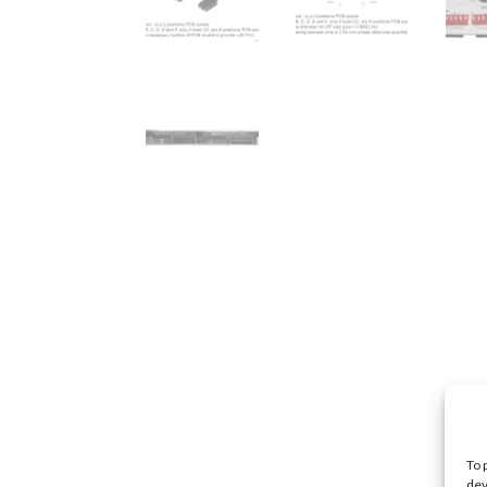
To 
dev