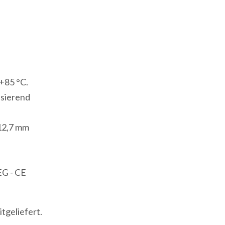
Eingänge
4
Thermoelementeingänge
1
Serielle
+85 °C.
Schnittstelle
nsierend
RS232
Modbus/ASCII
 12,7 mm
1
Modbus-
USB-
EG - CE
Anschluss
Menge
tgeliefert.