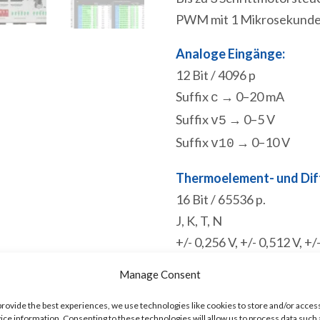
PWM mit 1 Mikrosekunde 
Analoge Eingänge:
12 Bit / 4096 p
Suffix
→ 0–20 mA
c
Suffix
→ 0–5 V
v5
Suffix
→ 0–10 V
v10
Thermoelement- und Dif
16 Bit / 65536 p.
J, K, T, N
+/- 0,256 V, +/- 0,512 V, +/
Manage Consent
Kommunikation
:
RS232. Modbus-RTU-Slave
provide the best experiences, we use technologies like cookies to store and/or acces
Micro-USB-Programmiersc
ice information. Consenting to these technologies will allow us to process data such 