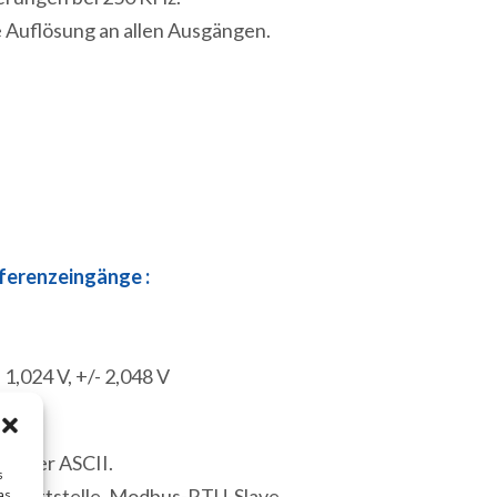
Auflösung an allen Ausgängen.
ferenzeingänge :
- 1,024 V, +/- 2,048 V
 oder ASCII.
s
hnittstelle. Modbus-RTU-Slave.
as