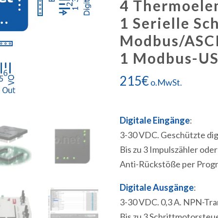
4 Thermoele
1 Serielle Sc
Modbus/ASCI
1 Modbus-US
215
€
o.MwSt.
Digitale Eingänge
:
3-30 VDC. Geschützte dig
Bis zu 3 Impulszähler ode
Anti-Rückstöße per Progr
Digitale Ausgänge
:
3-30 VDC. 0,3 A. NPN-Tran
Bis zu 3 Schrittmotorste