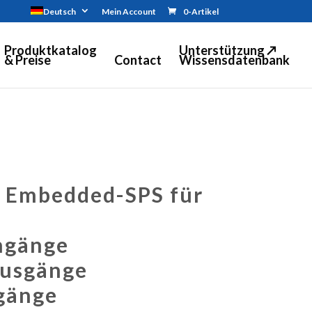
Deutsch
Mein Account
0-Artikel
Produktkatalog
Unterstützung ↗
& Preise
Contact
Wissensdatenbank
 Embedded-SPS für
n
ingänge
Ausgänge
gänge