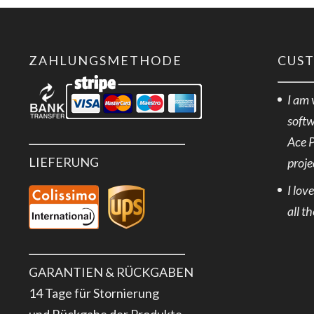
ZAHLUNGSMETHODE
CUS
I am 
softw
Ace 
LIEFERUNG
proje
I lov
all t
GARANTIEN & RÜCKGABEN
14 Tage für Stornierung
und Rückgabe der Produkte