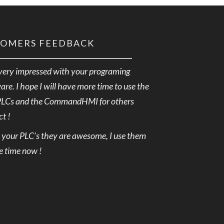
TOMERS FEEDBACK
very impressed with your programing
are. I hope I will have more time to use the
PLCs and the CommandHMI for others
ct !
e your PLC’s they are awesome, I use them
he time now !