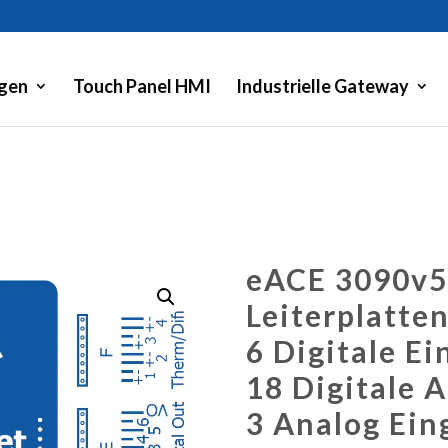
gen
Touch Panel HMI
Industrielle Gateway
eACE 3090v5
Leiterplatte
6 Digitale E
18 Digitale 
3 Analog Ein