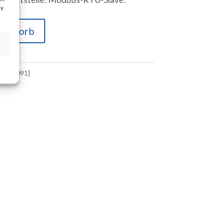
ay
renkorb
85371091]