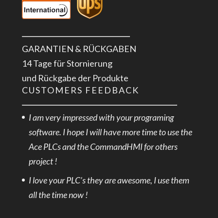
GARANTIEN & RÜCKGABEN
14 Tage für Stornierung
und Rückgabe der Produkte
CUSTOMERS FEEDBACK
I am very impressed with your programing
software. I hope I will have more time to use the
Ace PLCs and the CommandHMI for others
project !
I love your PLC’s they are awesome, I use them
all the time now !