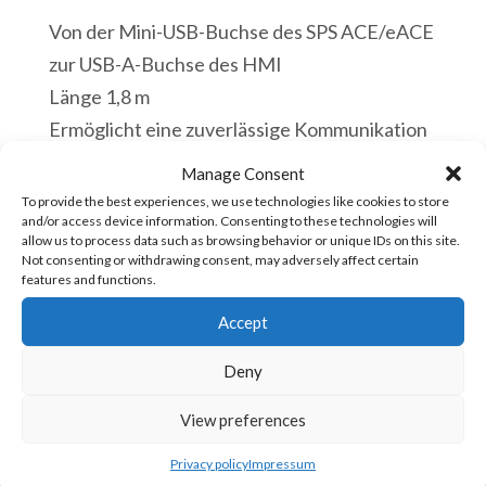
Von der Mini-USB-Buchse des SPS ACE/eACE
zur USB-A-Buchse des HMI
Länge 1,8 m
Ermöglicht eine zuverlässige Kommunikation
über USB mit seinem dynamischen Verstärker
Manage Consent
Vorrätig
To provide the best experiences, we use technologies like cookies to store
and/or access device information. Consenting to these technologies will
allow us to process data such as browsing behavior or unique IDs on this site.
USB-
In den Warenkorb
Not consenting or withdrawing consent, may adversely affect certain
features and functions.
HMI-
ACE
Accept
USB-
Artikelnummer:
USB-ACE-HMI [85444993]
Deny
Verbindungskabel
zwischen
View preferences
HMI
Privacy policy
Impressum
KONTAKTIERE UNS
und