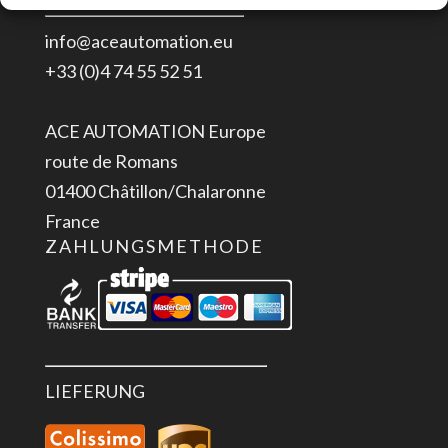
ACE/eACE
info@aceautomation.eu
SPS
+33 (0)4 74 55 52 51
Menge
ACE AUTOMATION Europe
route de Romans
01400 Châtillon/Chalaronne
France
ZAHLUNGSMETHODE
LIEFERUNG