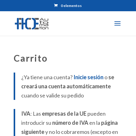
0 elementos
Carrito
¿Ya tiene una cuenta?
Inicie sesión
o
se
creará una cuenta automáticamente
cuando se valide su pedido
IVA
: Las
empresas de la UE
pueden
introducir su
número de IVA
en la
página
siguiente
y no lo cobraremos (excepto en