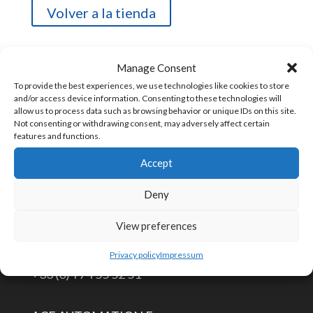
Volver a la tienda
IVA
: Las
empresas de la UE
pueden
Manage Consent
introducir su
número de IVA
en la
página
To provide the best experiences, we use technologies like cookies to store
and/or access device information. Consenting to these technologies will
siguiente
y no lo cobraremos (excepto en
allow us to process data such as browsing behavior or unique IDs on this site.
Francia)
Not consenting or withdrawing consent, may adversely affect certain
features and functions.
Accept
Deny
CONTÁCTENOS
View preferences
info@aceautomation.eu
Privacy policy
Impressum
+33 (0)4 74 55 52 51