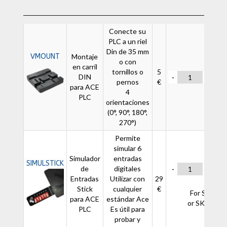
Conecte su
PLC a un riel
Din de 35 mm
VMOUNT
Montaje
o con
en carril
tornillos o
5
DIN
-
+
pernos
€
para ACE
4
PLC
orientaciones
(0°, 90°, 180°,
270°)
Permite
simular 6
Simulador
entradas
SIMULSTICK
de
digitales
-
+
Entradas
Utilizar con
29
Stick
cualquier
€
For SK-11
para ACE
estándar Ace
or SK-11H4
PLC
Es útil para
probar y