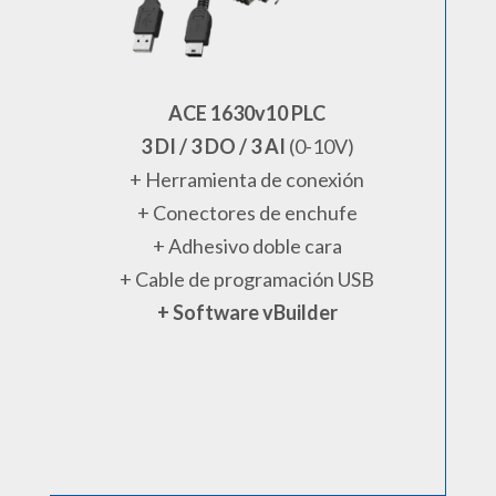
ACE 1630v10 PLC
3 DI / 3 DO / 3 AI
(0-10V)
+ Herramienta de conexión
+ Conectores de enchufe
+ Adhesivo doble cara
+ Cable de programación USB
+ Software vBuilder
.
.
.
.
.