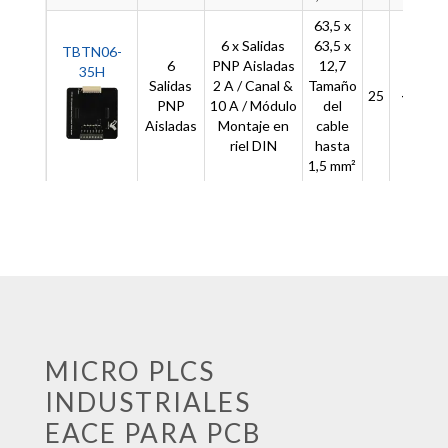
63,5 x
6 x Salidas
63,5 x
TBTN06-
6
PNP Aisladas
12,7
35H
Salidas
2 A / Canal &
Tamaño
25
-
PNP
10 A / Módulo
del
Aisladas
Montaje en
cable
riel DIN
hasta
1,5 mm²
MICRO PLCS
INDUSTRIALES
EACE PARA PCB