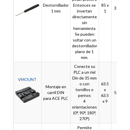
Destornillador
Entonces se
85 x
3
-
1 mm
insertan
1
directamente
sin
herramienta
Se pueden
soltar con un
destornillador
plano de 1
mm.
Conecte su
PLC a un riel
Din de 35 mm
VMOUNT
o con
63.5
Montaje en
tornillos o
x
carril DIN
5
-
pernos
63.5
para ACE PLC
4
x 9
orientaciones
(0°, 90°, 180°,
270°)
Permite