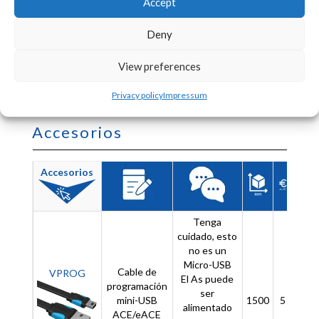
Accept
Deny
View preferences
Privacy policy
Impressum
Accesorios
Accesorios
Tenga
cuidado, esto
no es un
Micro-USB
Cable de
VPROG
El As puede
programación
ser
mini-USB
1500
5
-
alimentado
ACE/eACE