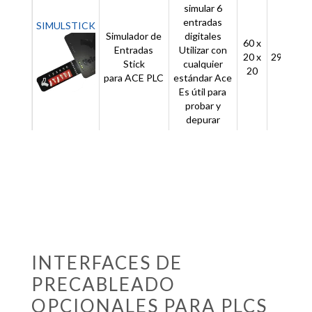
simular 6
entradas
SIMULSTICK
Simulador de
digitales
60 x
Entradas
Utilizar con
20 x
29
-
Stick
cualquier
20
para ACE PLC
estándar Ace
Es útil para
probar y
depurar
INTERFACES DE
PRECABLEADO
OPCIONALES PARA PLCS