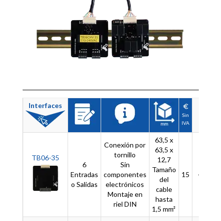
Interfaces
Sin
A
IVA
63,5 x
Conexión por
63,5 x
tornillo
TB06-35
12,7
6
Sin
Tamaño
Entradas
componentes
15
-
del
o Salidas
electrónicos
cable
Montaje en
hasta
riel DIN
1,5 mm²