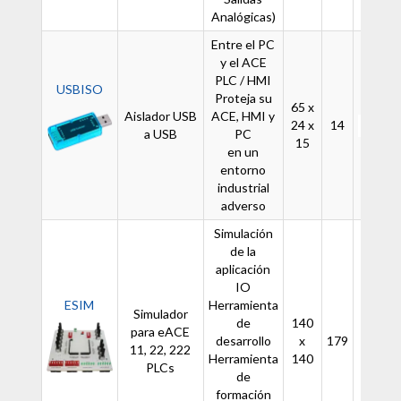
Analógicas)
Entre el PC
y el ACE
PLC / HMI
USBISO
Proteja su
65 x
Aislador USB
ACE, HMI y
24 x
14
-
a USB
PC
15
en un
entorno
industrial
adverso
Simulación
de la
aplicación
IO
ESIM
Herramienta
Simulador
de
140
para eACE
desarrollo
x
179
-
11, 22, 222
Herramienta
140
PLCs
de
formación