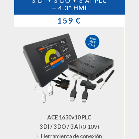
3 DI + 3 DO + 3 AI
PLC
+ 4.3″
HMI
159 €
ACE 1630v10 PLC
3 DI / 3 DO / 3 AI
(0-10V)
+ Herramienta de conexión