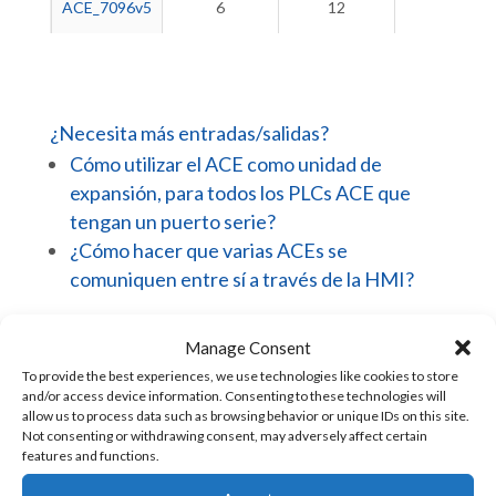
ACE_7096v5
6
12
4
¿Necesita más entradas/salidas?
Cómo utilizar el ACE como unidad de
expansión, para todos los PLCs ACE que
tengan un puerto serie?
¿Cómo hacer que varias ACEs se
comuniquen entre sí a través de la HMI?
Manage Consent
To provide the best experiences, we use technologies like cookies to store
and/or access device information. Consenting to these technologies will
allow us to process data such as browsing behavior or unique IDs on this site.
Not consenting or withdrawing consent, may adversely affect certain
features and functions.