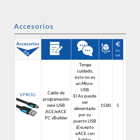
Accesorios
Accesorios
Sin
IVA
Tenga
cuidado,
esto no es
un Micro-
USB
Cable de
VPROG
El As puede
programación
ser
mini-USB
1500
5
-
alimentado
ACE/eACE
por su
PC vBuilder
puerto USB
(Excepto
eACE con
Salidas