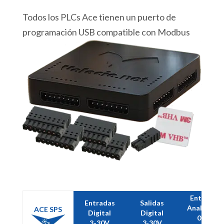
Todos los PLCs Ace tienen un puerto de
programación USB compatible con Modbus
Entradas
Entradas
Salidas
Analógicas
ACE SPS
Digital
Digital
0-5V
3-30V
3‑30V