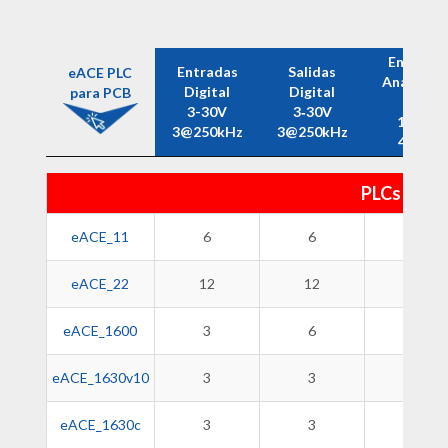
Entrada
Entradas
Salidas
eACE PLC
Analógica
Digital
Digital
para PCB
0-5V
3-30V
3‑30V
12bits
3@250kHz
3@250kHz
4096p
eACE PLC
Entradas
Salidas
Entrada
PLCs eACE 
para PCB
Digital
Digital
Analógica
3-30V
3‑30V
0-5V
eACE_11
6
6
-
3@250kHz
3@250kHz
12bits
4096p
eACE_22
12
12
-
eACE_1600
3
6
-
eACE_1630v10
3
3
-
eACE_1630c
3
3
-