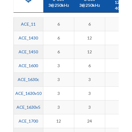
12bits
3@250kHz
3@250kHz
4096p
ACE SPS
Entradas
Salidas
Entradas
ACE_11
6
6
-
Digital
Digital
Analógicas
3-30V
3‑30V
0-5V
ACE_1430
3@250kHz
6
3@250kHz
12
12bits
-
4096p
ACE_1450
6
12
-
ACE_1600
3
6
-
ACE_1630c
3
3
-
ACE_1630v10
3
3
-
ACE_1630v5
3
3
3
ACE_1700
12
24
-