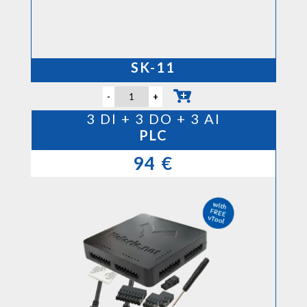
.
.
.
SK-11
-
+
3 DI + 3 DO + 3 AI
PLC
94 €