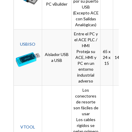
por su puerto
PC vBuilder
USB
(Excepto ACE
con Salidas
Analógicas)
Entre el PC y
el ACE PLC /
USBISO
HMI
Proteja su
65 x
Aislador USB
ACE, HMI y
24 x
14
-
a USB
PC en un
15
entorno
industrial
adverso
Los
conectores
de resorte
son fáciles de
usar
Los cables
rígidos se
VTOOL
pelan primero