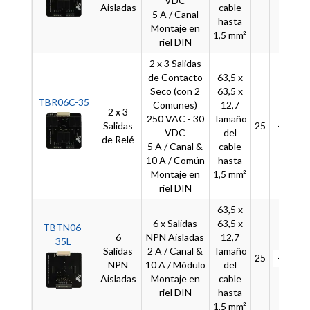
VDC
Aisladas
cable
5 A / Canal
hasta
Montaje en
1,5 mm²
riel DIN
2 x 3 Salidas
de Contacto
63,5 x
Seco (con 2
63,5 x
TBR06C-35
Comunes)
12,7
2 x 3
250 VAC - 30
Tamaño
Salidas
25
-
VDC
del
de Relé
5 A / Canal &
cable
10 A / Común
hasta
Montaje en
1,5 mm²
riel DIN
63,5 x
6 x Salidas
63,5 x
TBTN06-
6
NPN Aisladas
12,7
35L
Salidas
2 A / Canal &
Tamaño
25
-
NPN
10 A / Módulo
del
Aisladas
Montaje en
cable
riel DIN
hasta
1,5 mm²