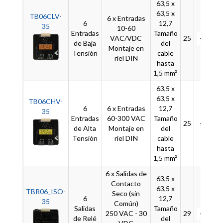
63,5 x
63,5 x
TB06CLV-
6 x Entradas
6
12,7
35
10-60
Entradas
Tamaño
VAC/VDC
25
-
de Baja
del
Montaje en
Tensión
cable
riel DIN
hasta
1,5 mm²
63,5 x
63,5 x
TB06CHV-
6
6 x Entradas
12,7
35
Entradas
60-300 VAC
Tamaño
25
-
de Alta
Montaje en
del
Tensión
riel DIN
cable
hasta
1,5 mm²
6 x Salidas de
63,5 x
Contacto
63,5 x
TBR06_ISO-
Seco (sin
6
12,7
35
Común)
Salidas
Tamaño
250 VAC - 30
29
-
de Relé
del