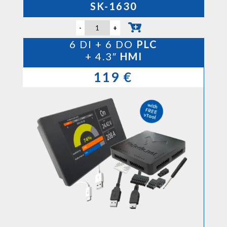
SK-1630
-
+
6 DI + 6 DO
PLC
+ 4.3″
HMI
119 €