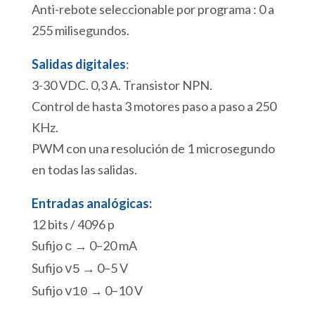
Anti-rebote seleccionable por programa : 0 a
255 milisegundos.
Salidas digitales
:
3-30 VDC. 0,3 A. Transistor NPN.
Control de hasta 3 motores paso a paso a 250
KHz.
PWM con una resolución de 1 microsegundo
en todas las salidas.
Entradas analógicas:
12 bits / 4096 p
Sufijo
→ 0–20 mA
c
Sufijo
→ 0–5 V
v5
Sufijo
→ 0–10 V
v10