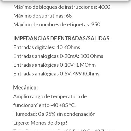
9
Máximo de bloques de instrucciones: 4000
Entradas
Máximo de subrutinas: 68
Analógicas
Máximo de nombres de etiquetas: 950
1
Puertos
IMPEDANCIAS DE ENTRADAS/SALIDAS:
Serie
Entradas digitales: 10 KOhms
RS232
Entradas analógicas 0-20mA: 100 Ohms
Modbus/ASCII
Entradas analógicas 0-10V: 1 MOhm
1
Entradas analógicas 0-5V: 499 KOhms
Puerto
Mecánico:
Modbus
Amplio rango de temperatura de
USB
funcionamiento -40 +85 °C.
cantidad
Humedad: 0 a 95% sin condensación
Ligero: Menos de 35 gr!