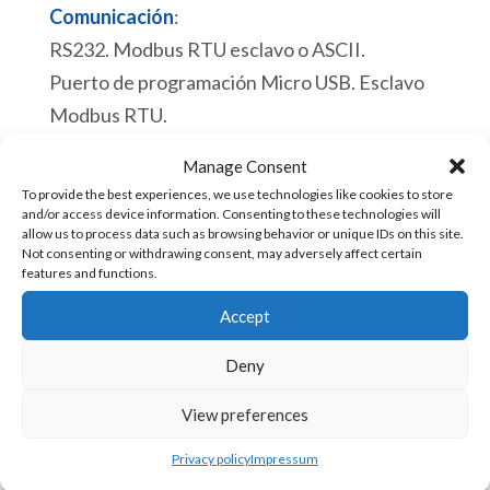
Comunicación
:
RS232. Modbus RTU esclavo o ASCII.
Puerto de programación Micro USB. Esclavo
Modbus RTU.
Hay existencias
Manage Consent
To provide the best experiences, we use technologies like cookies to store
ACE
Añadir al carrito
and/or access device information. Consenting to these technologies will
allow us to process data such as browsing behavior or unique IDs on this site.
5190v5
Not consenting or withdrawing consent, may adversely affect certain
PLC
features and functions.
12
SKU:
ACE-5190v5 [85371091]
Accept
Entradas
Deny
Digitales
CPU:
12
View preferences
Reloj de tiempo real.
Salidas
Proceso de un ciclo de barrido de 110
Privacy policy
Impressum
Digitales
microsegundos.