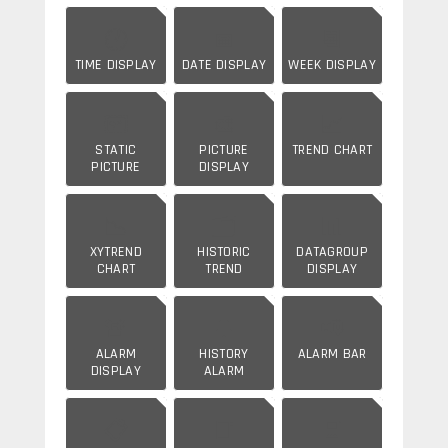
🕐
📅
📆
TIME DISPLAY
DATE DISPLAY
WEEK DISPLAY
🖼️
🎨
📈
STATIC
PICTURE
TREND CHART
PICTURE
DISPLAY
📉
🗂️
📊
XYTREND
HISTORIC
DATAGROUP
CHART
TREND
DISPLAY
🚨
🔔
📢
ALARM
HISTORY
ALARM BAR
DISPLAY
ALARM
📋
📑
💾