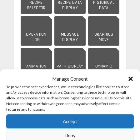
RECIPE
RECIPE DATA
HISTORICAL
SELECTOR
DISPLAY
DATA
📓
💬
↔️
OPERATION
MESSAGE
GRAPHICS
LOG
DISPLAY
MOVE
🎭
🛤️
⭕
ANIMATION
PATH DISPLAY
DYNAMIC
CIRCLE
Manage Consent
To provide the best experiences, we use technologies like cookies to store
▬
📐
〰️
and/or access device information. Consenting to these technologies will
DYNAMIC
CANVAS/DXF
FLOWING
allow us to process data such as browsing behavior or unique IDs on this site.
RECTANGLE
BLOCK
Not consenting or withdrawing consent, may adversely affect certain
features and functions.
🔗
↩️
🥧
Accept
PIPELINE
CORNER FLOW
PIE SHOW
Deny
BLOCK