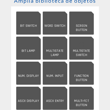
Amplia biblioteca de objetos
🔘
🔤
📱
BIT SWITCH
WORD SWITCH
SCREEN
BUTTON
💡
🔆
🎛️
BIT LAMP
MULTISTATE
MULTISTATE
LAMP
SWITCH
🔢
✏️
⚡
NUM. DISPLAY
NUM. INPUT
FUNCTION
BUTTON
📝
⌨️
🔲
ASCII DISPLAY
ASCII ENTRY
MULTI-FCT
BUTTON