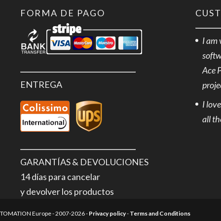
FORMA DE PAGO
CUS
I am 
softw
Ace 
ENTREGA
proje
I lov
all t
GARANTÍAS & DEVOLUCIONES
14 días para cancelar
y devolver los productos
AUTOMATION Europe - 2007-2026 -
Privacy policy
-
Terms and Conditions