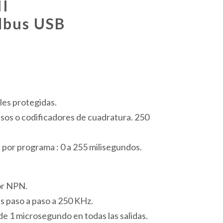
I
dbus USB
les protegidas.
sos o codificadores de cuadratura. 250
 por programa : 0 a 255 milisegundos.
or NPN.
s paso a paso a 250 KHz.
 1 microsegundo en todas las salidas.