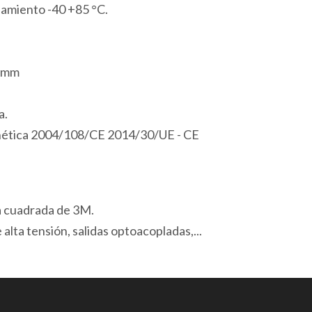
amiento -40 +85 °C.
Modbus
USB
cantidad
7 mm
a.
gnética 2004/108/CE 2014/30/UE - CE
a cuadrada de 3M.
alta tensión, salidas optoacopladas,...