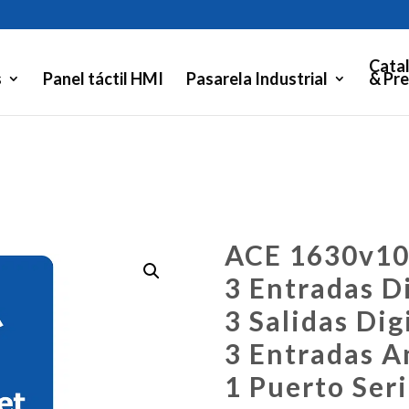
Cata
s
Panel táctil HMI
Pasarela Industrial
& Pre
ACE 1630v10
3 Entradas Di
3 Salidas Dig
3 Entradas A
1 Puerto Ser