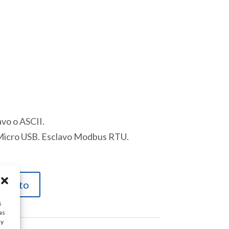
vo o ASCII.
Micro USB. Esclavo Modbus RTU.
carrito
s
as
ay