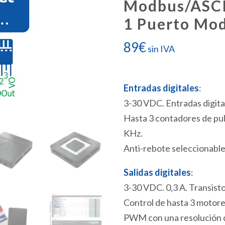
Modbus/ASCI
1 Puerto Mo
89
€
sin IVA
Entradas digitales
:
3-30 VDC. Entradas digita
Hasta 3 contadores de pul
KHz.
Anti-rebote seleccionable
Salidas digitales
:
3-30 VDC. 0,3 A. Transist
Control de hasta 3 motore
PWM con una resolución de