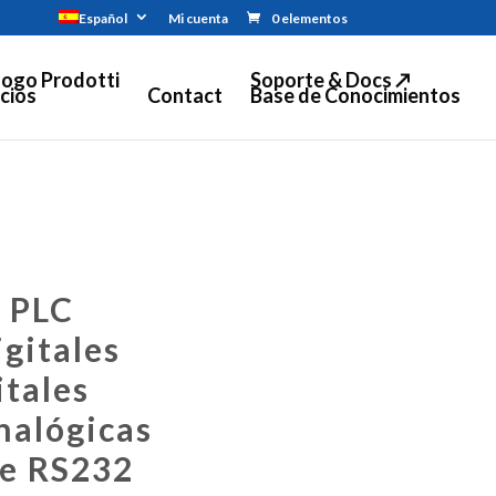
Español
Mi cuenta
0 elementos
logo Prodotti
Soporte & Docs ↗
cios
Contact
Base de Conocimientos
 PLC
gitales
itales
nalógicas
ie RS232