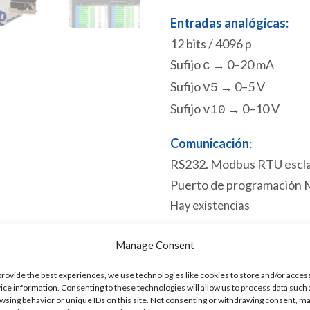
Entradas analógicas:
12 bits / 4096 p
Sufijo
→ 0–20 mA
c
Sufijo
→ 0–5 V
v5
Sufijo
→ 0–10 V
v10
Comunicación
:
RS232. Modbus RTU escla
Puerto de programación 
Hay existencias
ACE
Manage Consent
Añadir al 
1630v10
provide the best experiences, we use technologies like cookies to store and/or acces
PLC
ice information. Consenting to these technologies will allow us to process data such 
wsing behavior or unique IDs on this site. Not consenting or withdrawing consent, m
3
SKU:
ACE-1630v10 [85371091]