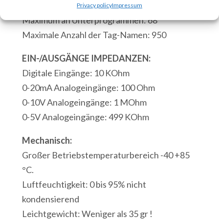
Maximale Anzahl der Befehlsblöcke: 4000
Privacy policy
Impressum
Analog
Maximum an Unterprogrammen: 68
Eingänge
Maximale Anzahl der Tag-Namen: 950
1
Serielle
EIN-/AUSGÄNGE IMPEDANZEN:
Schnittstelle
Digitale Eingänge: 10 KOhm
RS232
0-20mA Analogeingänge: 100 Ohm
Modbus/ASCII
0-10V Analogeingänge: 1 MOhm
1
0-5V Analogeingänge: 499 KOhm
Modbus-
Mechanisch:
USB-
Großer Betriebstemperaturbereich -40 +85
Anschluss
°C.
Menge
Luftfeuchtigkeit: 0 bis 95% nicht
kondensierend
Leichtgewicht: Weniger als 35 gr !