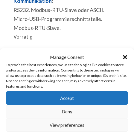
Kommunikation
:
RS232. Modbus-RTU-Slave oder ASCII.
Micro-USB-Programmierschnittstelle.
Modbus-RTU-Slave.
Vorrätig
ACE
In den Warenkorb
Manage Consent
1630v10
To provide the best experiences, we use technologies like cookies to store
SPS
and/or access device information. Consenting to these technologies will
allow us to process data such as browsing behavior or unique IDs on this site.
3
Not consenting or withdrawing consent, may adversely affect certain
Artikelnummer:
ACE-1630v10 [85371091]
features and functions.
Digitale
Eingänge
Accept
CPU:
3
Echtzeituhr.
Deny
Digitale
Ablauf eines Scan-Zyklus 110
Ausgänge
View preferences
Mikrosekunden.
3