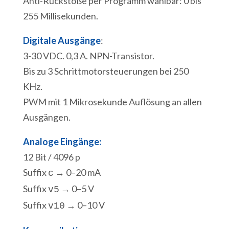
Anti-Rückstöße per Programm wählbar: 0 bis
255 Millisekunden.
Digitale Ausgänge
:
3-30 VDC. 0,3 A. NPN-Transistor.
Bis zu 3 Schrittmotorsteuerungen bei 250
KHz.
PWM mit 1 Mikrosekunde Auflösung an allen
Ausgängen.
Analoge Eingänge:
12 Bit / 4096 p
Suffix
→ 0–20 mA
c
Suffix
→ 0–5 V
v5
Suffix
→ 0–10 V
v10