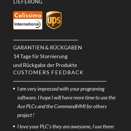
LIEFERUNG
GARANTIEN & RÜCKGABEN
14 Tage für Stornierung
und Rückgabe der Produkte
CUSTOMERS FEEDBACK
I am very impressed with your programing
software. I hope I will have more time to use the
Ace PLCs and the CommandHMI for others
project !
I love your PLC’s they are awesome, I use them