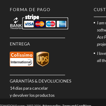
FORMA DE PAGO
CUS
I am 
softw
Ace 
ENTREGA
proje
I lov
all t
GARANTÍAS & DEVOLUCIONES
14 días para cancelar
y devolver los productos
AUTOMATION Europe - 2007-2026 -
Privacy policy
-
Terms and Conditions