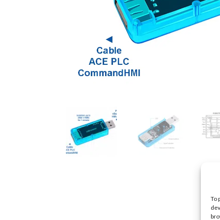
To 
dev
bro