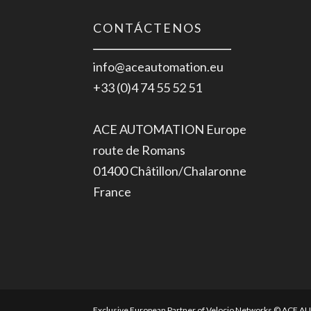
CONTÁCTENOS
info@aceautomation.eu
+33 (0)4 74 55 52 51
ACE AUTOMATION Europe
route de Romans
01400 Châtillon/Chalaronne
France
Exclusive European Partner of Velocio Networks © ACE 