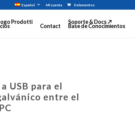
Español
Mi cuenta
0 elementos
logo Prodotti
Soporte & Docs ↗
cios
Contact
Base de Conocimientos
 a USB para el
alvánico entre el
 PC