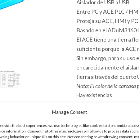
Aislador de USB a USB
Entre PC y ACE PLC / HM
Proteja su ACE, HMI y PC 
Basado en el ADuM3160 d
El ACE tiene una tierra fl
suficiente porque la ACE n
Sin embargo, para su uso 
encarecidamente el aislam
tierra a través del puerto
Nota: El color de la carcasa 
Hay existencias
USBISO
Manage Consent
Añadir al 
Aislador
provide the best experiences, we use technologies like cookies to store and/or acces
USB
ice information. Consenting to these technologies will allow us to process data such 
wsing behavior or unique IDs on this site. Not consenting or withdrawing consent, m