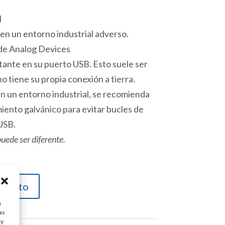
I
en un entorno industrial adverso.
e Analog Devices
otante en su puerto USB. Esto suele ser
o tiene su propia conexión a tierra.
en un entorno industrial, se recomienda
iento galvánico para evitar bucles de
 USB.
puede ser diferente.
carrito
s
as
ay