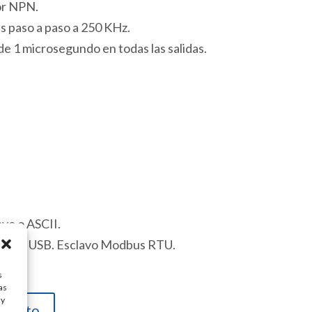
or NPN.
s paso a paso a 250 KHz.
 1 microsegundo en todas las salidas.
vo o ASCII.
Micro USB. Esclavo Modbus RTU.
s
as
ay
carrito