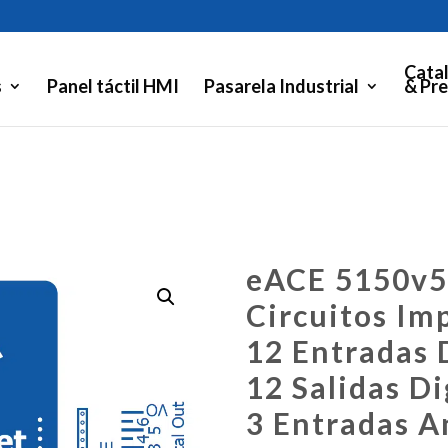
Cata
s
Panel táctil HMI
Pasarela Industrial
& Pre
eACE 5150v5 
Circuitos Im
12 Entradas 
12 Salidas Di
3 Entradas A