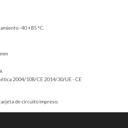
1
Puerto
Serie
amiento -40 +85 °C.
RS232
Modbus/ASCII
1
7 mm
Puerto
Modbus
a.
USB
gnética 2004/108/CE 2014/30/UE - CE
cantidad
arjeta de circuito impreso.