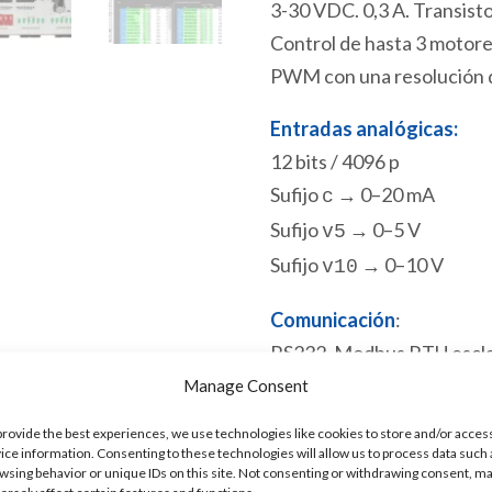
3-30 VDC. 0,3 A. Transist
Control de hasta 3 motore
PWM con una resolución de
Entradas analógicas:
12 bits / 4096 p
Sufijo
→ 0–20 mA
c
Sufijo
→ 0–5 V
v5
Sufijo
→ 0–10 V
v10
Comunicación
:
RS232. Modbus RTU escla
Puerto de programación 
Manage Consent
Hay existencias
provide the best experiences, we use technologies like cookies to store and/or acces
ice information. Consenting to these technologies will allow us to process data such 
wsing behavior or unique IDs on this site. Not consenting or withdrawing consent, m
eACE
Añadir al 