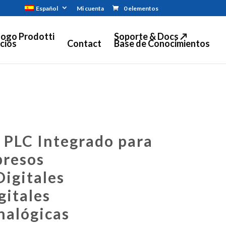
Español
Mi cuenta
0 elementos
logo Prodotti
Soporte & Docs ↗
cios
Contact
Base de Conocimientos
PLC Integrado para
presos
Digitales
gitales
nalógicas