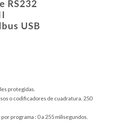
ie RS232
I
dbus USB
les protegidas.
sos o codificadores de cuadratura. 250
 por programa : 0 a 255 milisegundos.