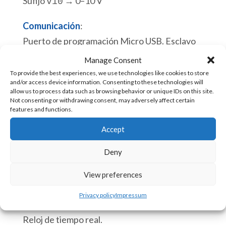
Sufijo
→ 0–10 V
v10
Comunicación
:
Puerto de programación Micro USB. Esclavo
Modbus RTU.
Manage Consent
To provide the best experiences, we use technologies like cookies to store
and/or access device information. Consenting to these technologies will
allow us to process data such as browsing behavior or unique IDs on this site.
Hay existencias
Not consenting or withdrawing consent, may adversely affect certain
features and functions.
eACE
Añadir al carrito
Accept
222c
PLC
Deny
Integrado
SKU:
eACE-222c [85371091]
View preferences
para
Privacy policy
Impressum
Circuitos
CPU:
Impresos
Reloj de tiempo real.