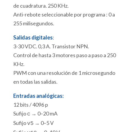
de cuadratura. 250 KHz.
Anti-rebote seleccionable por programa : 0 a
255 milisegundos.
Salidas digitales
:
3-30 VDC. 0,3 A. Transistor NPN.
Control de hasta 3 motores paso a paso a 250
KHz.
PWM con una resolución de 1 microsegundo
en todas las salidas.
Entradas analógicas:
12 bits / 4096 p
Sufijo
→ 0–20 mA
c
Sufijo
→ 0–5 V
v5