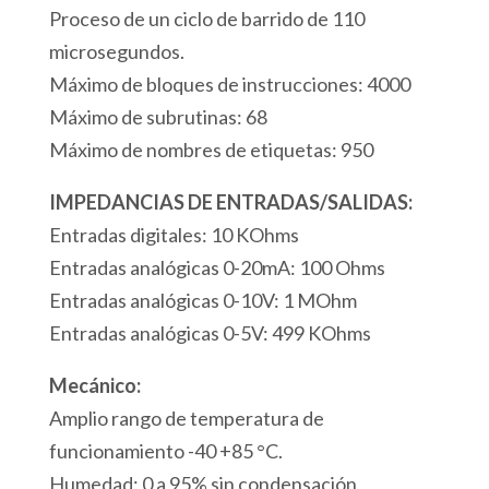
12
Proceso de un ciclo de barrido de 110
Entradas
microsegundos.
Digitales
Máximo de bloques de instrucciones: 4000
12
Máximo de subrutinas: 68
Salidas
Máximo de nombres de etiquetas: 950
Digitales
12
IMPEDANCIAS DE ENTRADAS/SALIDAS:
Entradas
Entradas digitales: 10 KOhms
Analógicas
Entradas analógicas 0-20mA: 100 Ohms
1
Entradas analógicas 0-10V: 1 MOhm
Puerto
Entradas analógicas 0-5V: 499 KOhms
Modbus
Mecánico:
USB
Amplio rango de temperatura de
cantidad
funcionamiento -40 +85 °C.
Humedad: 0 a 95% sin condensación