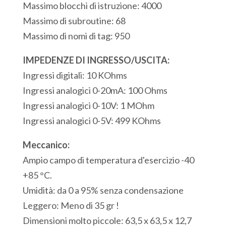
Massimo blocchi di istruzione: 4000
12
Massimo di subroutine: 68
Uscite
Massimo di nomi di tag: 950
Digitali
12
IMPEDENZE DI INGRESSO/USCITA:
Ingressi
Ingressi digitali: 10 KOhms
Analogici
Ingressi analogici 0-20mA: 100 Ohms
1
Ingressi analogici 0-10V: 1 MOhm
Porta
Ingressi analogici 0-5V: 499 KOhms
USB
Meccanico:
Modbus
Ampio campo di temperatura d'esercizio -40
quantità
+85 °C.
Umidità: da 0 a 95% senza condensazione
Leggero: Meno di 35 gr !
Dimensioni molto piccole: 63,5 x 63,5 x 12,7