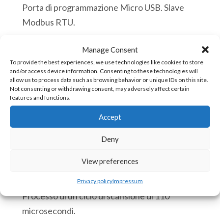
Porta di programmazione Micro USB. Slave
Modbus RTU.
Manage Consent
Disponibile
To provide the best experiences, we use technologies like cookies to store
and/or access device information. Consenting to these technologies will
allow us to process data such as browsing behavior or unique IDs on this site.
eACE
Not consenting or withdrawing consent, may adversely affect certain
Aggiungi al carrello
features and functions.
222c
PLC
Accept
Incorporato
COD:
eACE-222c [85371091]
Deny
per
Circuiti
View preferences
CPU:
Stampati
Orologio in tempo reale.
Privacy policy
Impressum
12
Processo di un ciclo di scansione di 110
Ingressi
microsecondi.
Digitali