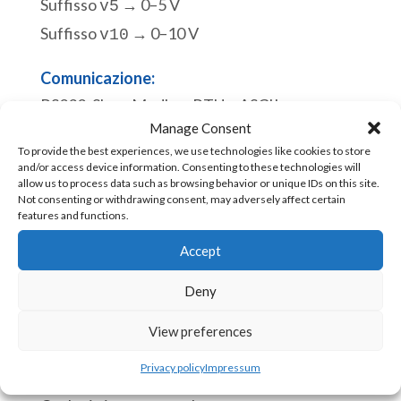
Suffisso
→ 0–5 V
v5
Suffisso
→ 0–10 V
v10
Comunicazione:
RS232. Slave Modbus RTU o ASCII.
Manage Consent
Porta di programmazione Micro USB. Slave
To provide the best experiences, we use technologies like cookies to store
Modbus RTU.
and/or access device information. Consenting to these technologies will
Disponibile
allow us to process data such as browsing behavior or unique IDs on this site.
Not consenting or withdrawing consent, may adversely affect certain
features and functions.
eACE
Aggiungi al carrello
Accept
1630v10
PLC
Deny
Incorporato
COD:
eACE-1630v10 [85371091]
View preferences
per
Circuiti
Privacy policy
Impressum
CPU:
Stampati