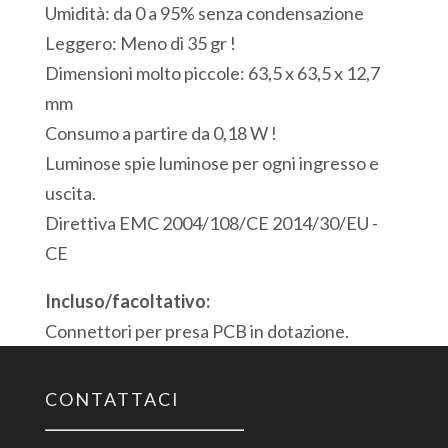
Umidità: da 0 a 95% senza condensazione
Porta
Leggero: Meno di 35 gr !
USB
Dimensioni molto piccole: 63,5 x 63,5 x 12,7
Modbus
mm
quantità
Consumo a partire da 0,18 W !
Luminose spie luminose per ogni ingresso e
uscita.
Direttiva EMC 2004/108/CE 2014/30/EU -
CE
Incluso/facoltativo:
Connettori per presa PCB in dotazione.
CONTATTACI