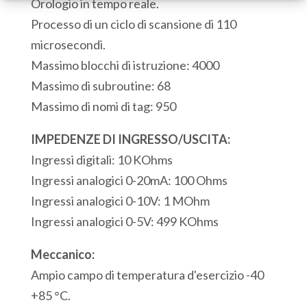
Orologio in tempo reale.
3
Processo di un ciclo di scansione di 110
Ingressi
microsecondi.
Digitali
Massimo blocchi di istruzione: 4000
3
Massimo di subroutine: 68
Uscite
Massimo di nomi di tag: 950
Digitali
3
IMPEDENZE DI INGRESSO/USCITA:
Ingressi
Ingressi digitali: 10 KOhms
Analogici
Ingressi analogici 0-20mA: 100 Ohms
1
Ingressi analogici 0-10V: 1 MOhm
Porta
Ingressi analogici 0-5V: 499 KOhms
seriale
Meccanico:
RS232
Ampio campo di temperatura d'esercizio -40
Modbus/ASCII
+85 °C.
1