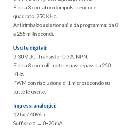
Fino a 3 contatori di impulsi o encoder
quadrato. 250 KHz.
Antirimbalzo selezionabile da programma: da 0
a 255 millisecondi.
Uscite digitali
:
3-30 VDC. Transistor 0,3 A. NPN.
Fino a 3 controlli motore passo-passo a 250
KHz.
PWM con risoluzione di 1 microsecondo su
tutte le uscite.
Ingressi analogici:
12 bit / 4096 p
Suffisso
→ 0–20 mA
c