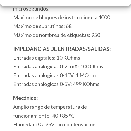
Digitales
microsegundos.
2
Máximo de bloques de instrucciones: 4000
Entradas
Máximo de subrutinas: 68
de
Máximo de nombres de etiquetas: 950
Termopar
1
IMPEDANCIAS DE ENTRADAS/SALIDAS:
Puerto
Entradas digitales: 10 KOhms
Serie
Entradas analógicas 0-20mA: 100 Ohms
RS232/RS485
Entradas analógicas 0-10V: 1 MOhm
Modbus/ASCII
Entradas analógicas 0-5V: 499 KOhms
1
Mecánico:
Puerto
Amplio rango de temperatura de
Modbus
funcionamiento -40 +85 °C.
USB
Humedad: 0 a 95% sin condensación
cantidad