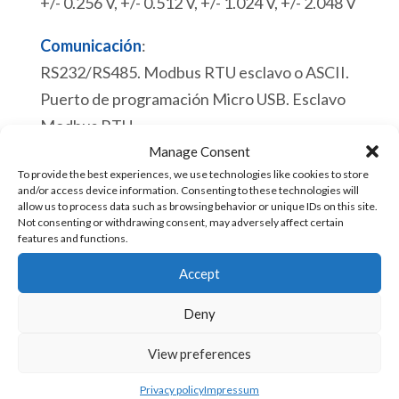
+/- 0.256 V, +/- 0.512 V, +/- 1.024 V, +/- 2.048 V
Comunicación
:
RS232/RS485. Modbus RTU esclavo o ASCII.
Puerto de programación Micro USB. Esclavo
Modbus RTU.
Hay existencias
Manage Consent
To provide the best experiences, we use technologies like cookies to store
and/or access device information. Consenting to these technologies will
ACE
Añadir al carrito
allow us to process data such as browsing behavior or unique IDs on this site.
Not consenting or withdrawing consent, may adversely affect certain
1450
features and functions.
PLC
Accept
6
SKU:
ACE-1450 [85371091]
Entradas
Deny
Digitales
CPU:
View preferences
12
Reloj de tiempo real.
Salidas
Privacy policy
Impressum
Proceso de un ciclo de barrido de 110