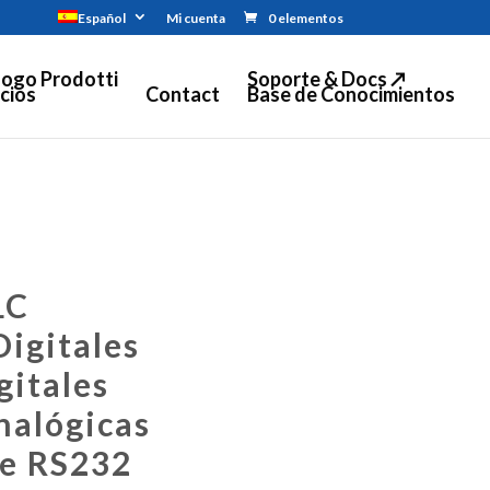
Español
Mi cuenta
0 elementos
logo Prodotti
Soporte & Docs ↗
cios
Contact
Base de Conocimientos
LC
Digitales
gitales
nalógicas
ie RS232