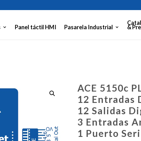
Cata
s
Panel táctil HMI
Pasarela Industrial
& Pre
ACE 5150c P
12 Entradas 
12 Salidas Di
3 Entradas A
1 Puerto Ser