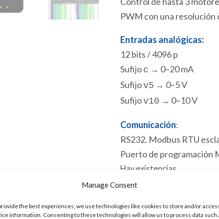
Control de hasta 3 motore
PWM con una resolución de
Entradas analógicas:
12 bits / 4096 p
Sufijo
→ 0–20 mA
c
Sufijo
→ 0–5 V
v5
Sufijo
→ 0–10 V
v10
Comunicación
:
RS232. Modbus RTU escla
Puerto de programación 
Hay existencias
Manage Consent
ACE
Añadir al 
provide the best experiences, we use technologies like cookies to store and/or acces
5150c
ice information. Consenting to these technologies will allow us to process data such 