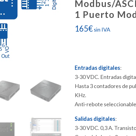
Modbus/ASCI
1 Puerto Mo
165
€
sin IVA
Entradas digitales
:
3-30 VDC. Entradas digita
Hasta 3 contadores de pul
KHz.
Anti-rebote seleccionable
Salidas digitales
:
3-30 VDC. 0,3 A. Transist