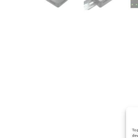
To 
dev