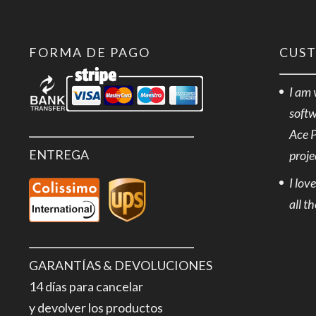
FORMA DE PAGO
CUS
I am 
softw
Ace 
ENTREGA
proje
I lov
all t
GARANTÍAS & DEVOLUCIONES
14 días para cancelar
y devolver los productos