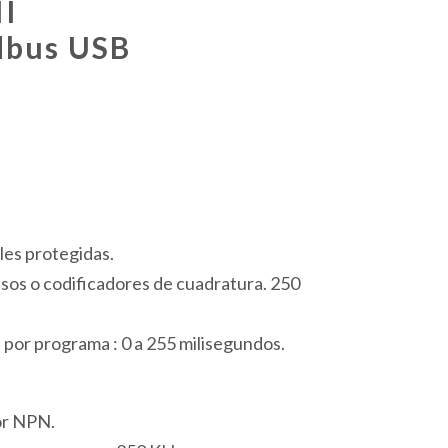
I
dbus USB
les protegidas.
sos o codificadores de cuadratura. 250
 por programa : 0 a 255 milisegundos.
or NPN.