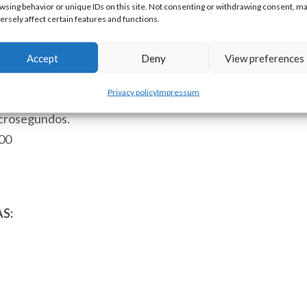
PLC
wsing behavior or unique IDs on this site. Not consenting or withdrawing consent, m
ersely affect certain features and functions.
12
SKU:
ACE-5150c [85371091]
Entradas
Accept
Deny
View preferences
Digitales
12
Privacy policy
Impressum
Salidas
icrosegundos.
Digitales
000
3
Entradas
Analógicas
1
S:
Puerto
Serie
RS232
Modbus/ASCII