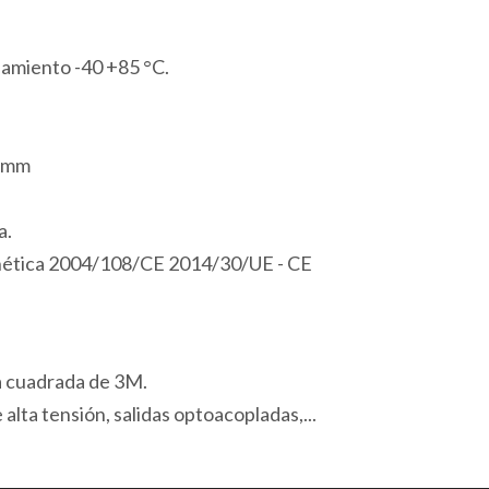
1
Puerto
amiento -40 +85 °C.
Modbus
USB
cantidad
7 mm
a.
gnética 2004/108/CE 2014/30/UE - CE
a cuadrada de 3M.
alta tensión, salidas optoacopladas,...