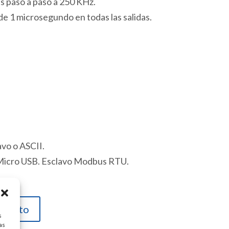
s paso a paso a 250 KHz.
 1 microsegundo en todas las salidas.
vo o ASCII.
Micro USB. Esclavo Modbus RTU.
carrito
s
as