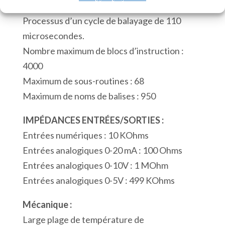
Horloge en temps réel.
PCB
Processus d’un cycle de balayage de 110
12
microsecondes.
Entrées
Nombre maximum de blocs d’instruction :
Numériques
4000
12
Maximum de sous-routines : 68
Sorties
Maximum de noms de balises : 950
Numériques
3
IMPÉDANCES ENTRÉES/SORTIES :
Entrées
Entrées numériques : 10 KOhms
Analogiques
Entrées analogiques 0-20 mA : 100 Ohms
1
Entrées analogiques 0-10V : 1 MOhm
Port
Entrées analogiques 0-5V : 499 KOhms
Série
Mécanique :
RS232
Large plage de température de
Modbus/ASCII