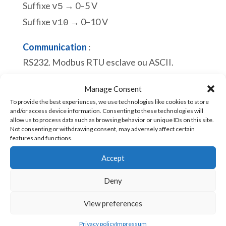
Suffixe
→ 0–5 V
v5
Suffixe
→ 0–10 V
v10
Communication
:
RS232. Modbus RTU esclave ou ASCII.
Port de programmation Micro USB. Esclave
Manage Consent
Modbus RTU.
To provide the best experiences, we use technologies like cookies to store
En stock
and/or access device information. Consenting to these technologies will
allow us to process data such as browsing behavior or unique IDs on this site.
Not consenting or withdrawing consent, may adversely affect certain
quantité
Ajouter au panier
features and functions.
de
Accept
eACE
5150v10
Deny
UGS :
eACE-5150v10 [85371091]
Automate
View preferences
Embarqué
CPU :
pour
Privacy policy
Impressum