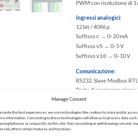
PWM con risoluzione di 1 
Ingressi analogici:
12 bit / 4096 p
Suffisso
→ 0–20 mA
c
Suffisso
→ 0–5 V
v5
Suffisso
→ 0–10 V
v10
Comunicazione:
RS232. Slave Modbus RTU
Porta di programmazione
Disponibile
Manage Consent
provide the best experiences, we use technologies like cookies to store and/or acces
eACE
Aggiungi a
ice information. Consenting to these technologies will allow us to process data such 
wsing behavior or unique IDs on this site. Not consenting or withdrawing consent, m
5150v10
ersely affect certain features and functions.
PLC