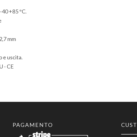
seriale
-40 +85 °C.
RS232
e
Modbus/ASCII
1
12,7 mm
Porta
USB
 e uscita.
Modbus
U - CE
quantità
PAGAMENTO
CUS