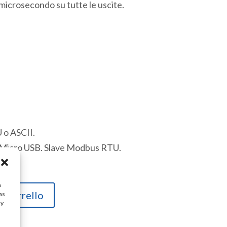
microsecondo su tutte le uscite.
 o ASCII.
 Micro USB. Slave Modbus RTU.
s
l carrello
as
ay