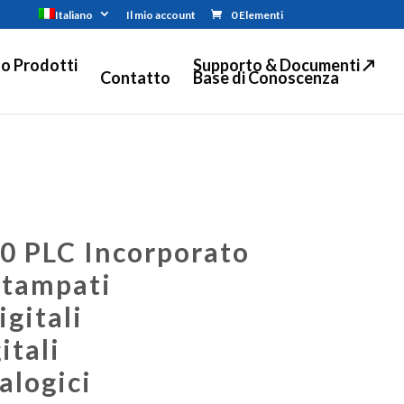
Italiano
Il mio account
0 Elementi
o Prodotti
Supporto & Documenti ↗
Contatto
Base di Conoscenza
0 PLC Incorporato
Stampati
igitali
itali
alogici