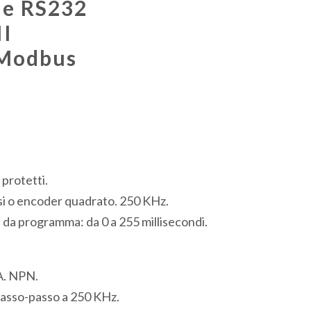
ale RS232
I
 Modbus
 protetti.
lsi o encoder quadrato. 250 KHz.
 da programma: da 0 a 255 millisecondi.
A. NPN.
 passo-passo a 250 KHz.