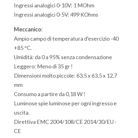
USB
Ingressi analogici 0-10V: 1 MOhm
Modbus
Ingressi analogici 0-5V: 499 KOhms
quantità
Meccanico:
Ampio campo di temperatura d'esercizio -40
+85 °C.
Umidità: da 0 a 95% senza condensazione
Leggero: Meno di 35 gr !
Dimensioni molto piccole: 63,5 x 63,5 x 12,7
mm
Consumo a partire da 0,18 W !
Luminose spie luminose per ogni ingresso e
uscita.
Direttiva EMC 2004/108/CE 2014/30/EU -
CE