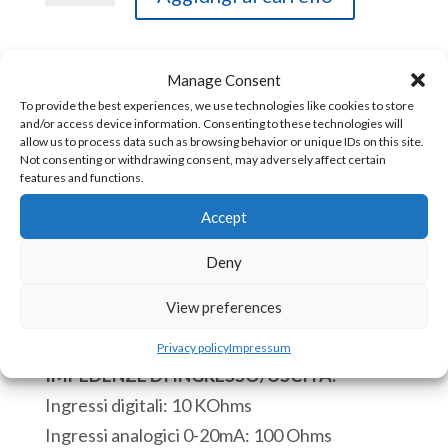
1430
PLC
6
Manage Consent
COD:
ACE-1430 [85371091]
Ingressi
To provide the best experiences, we use technologies like cookies to store
and/or access device information. Consenting to these technologies will
Digitali
allow us to process data such as browsing behavior or unique IDs on this site.
CPU:
Not consenting or withdrawing consent, may adversely affect certain
12
Orologio in tempo reale.
features and functions.
Uscite
Processo di un ciclo di scansione di 110
Accept
Digitali
microsecondi.
1
Deny
Massimo blocchi di istruzione: 4000
Porte
Massimo di subroutine: 68
View preferences
seriali
Massimo di nomi di tag: 950
RS232/RS485
Privacy policy
Impressum
Modbus/ASCII
IMPEDENZE DI INGRESSO/USCITA:
1
Ingressi digitali: 10 KOhms
Porta
Ingressi analogici 0-20mA: 100 Ohms