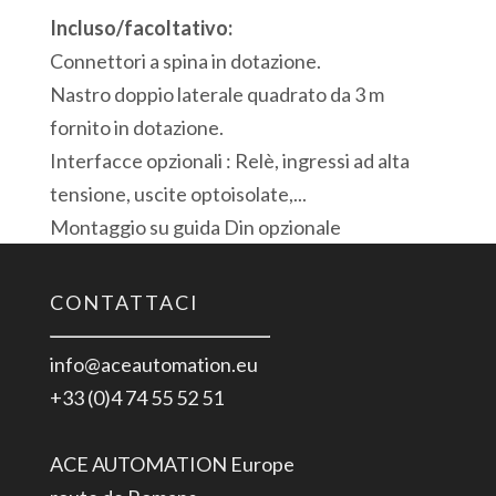
Incluso/facoltativo:
Connettori a spina in dotazione.
Nastro doppio laterale quadrato da 3 m
fornito in dotazione.
Interfacce opzionali : Relè, ingressi ad alta
tensione, uscite optoisolate,...
Montaggio su guida Din opzionale
CONTATTACI
info@aceautomation.eu
+33 (0)4 74 55 52 51
ACE AUTOMATION Europe