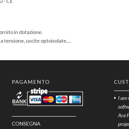
U - CE
Porta
USB
Modbus
quantità
ornito in dotazione.
ta tensione, uscite optoisolate,...
PAGAMENTO
CUS
I am 
softw
Ace 
CONSEGNA
proje