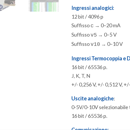
Ingressi analogici:
12 bit / 4096 p
Suffisso
→ 0–20 mA
c
Suffisso
→ 0–5 V
v5
Suffisso
→ 0–10 V
v10
Ingressi Termocoppia e Di
16 bit / 65536 p.
J, K, T, N
+/- 0,256 V, +/- 0,512 V, +/
Uscite analogiche
:
0-5V/0-10V selezionabile 
16 bit / 65536 p.
Comunicazione: