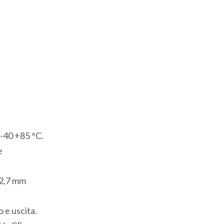
Ingressi
Analogici
4
Ingressi
per
Termocoppia
2
Uscite
Analogiche
-40 +85 °C.
2
e
Porte
seriali
12,7 mm
RS232
Modbus/ASCII
 e uscita.
1