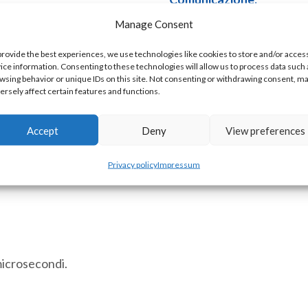
RS232. Slave Modbus RTU
Manage Consent
Porta di programmazione
provide the best experiences, we use technologies like cookies to store and/or acces
ice information. Consenting to these technologies will allow us to process data such 
Nota: il 7096 non può esse
wsing behavior or unique IDs on this site. Not consenting or withdrawing consent, m
ersely affect certain features and functions.
ACE
Aggiungi a
7096c
Accept
Deny
View preferences
PLC
Privacy policy
Impressum
6
COD:
ACE-7096c [85371091]
Ingressi
Digitali
12
Uscite
microsecondi.
Digitali
4