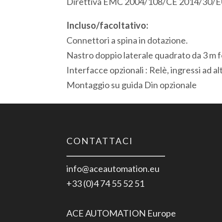
Direttiva EMC 2004/108/CE 2014/30/E
Incluso/facoltativo:
Connettori a spina in dotazione.
Nastro doppio laterale quadrato da 3 m f
Interfacce opzionali : Relè, ingressi ad al
Montaggio su guida Din opzionale
CONTATTACI
info@aceautomation.eu
+33 (0)4 74 55 52 51
ACE AUTOMATION Europe