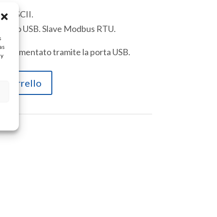
 o ASCII.
 Micro USB. Slave Modbus RTU.
s
as
re alimentato tramite la porta USB.
ay
l carrello