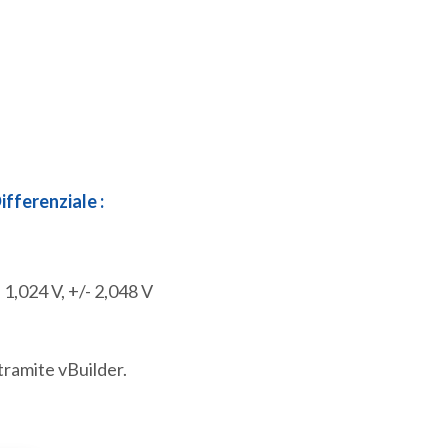
fferenziale :
- 1,024 V, +/- 2,048 V
tramite vBuilder.