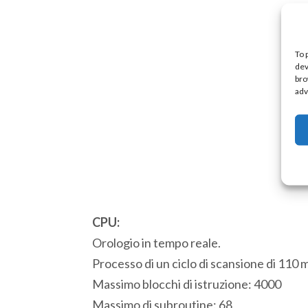
To 
dev
bro
adv
CPU:
Orologio in tempo reale.
Processo di un ciclo di scansione di 110 
Massimo blocchi di istruzione: 4000
Massimo di subroutine: 68