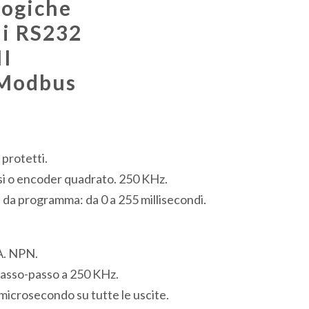
logiche
li RS232
I
 Modbus
 protetti.
lsi o encoder quadrato. 250 KHz.
 da programma: da 0 a 255 millisecondi.
A. NPN.
 passo-passo a 250 KHz.
microsecondo su tutte le uscite.