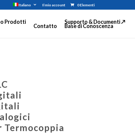
Italiano
Il mio account
0 Elementi
o Prodotti
Supporto & Documenti ↗
Contatto
Base di Conoscenza
LC
gitali
itali
alogici
er Termocoppia