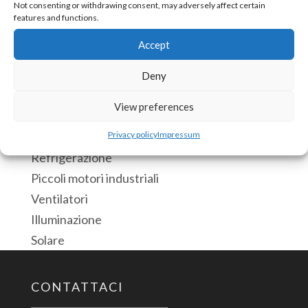
Trasduttore
Not consenting or withdrawing consent, may adversely affect certain
features and functions.
di
corrente
Accept
COD:
CT050v10 [85043110003CN]
Ingresso
Deny
0-
Applicazioni
50
View preferences
Consumo energetico di una macchina
AC
HVAC e pompe
Privacy policy
Impressum
Uscita
Refrigerazione
0-
Piccoli motori industriali
10
Ventilatori
VDC
Illuminazione
quantità
Solare
CONTATTACI