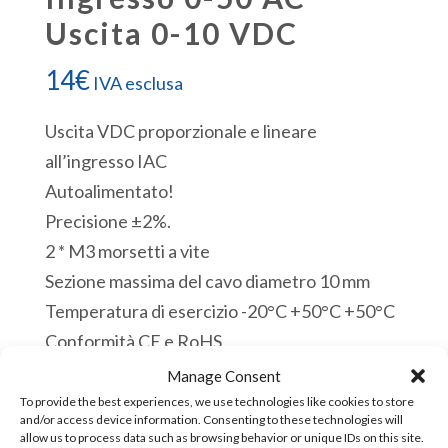
Uscita 0-10 VDC
14
€
IVA esclusa
Uscita VDC proporzionale e lineare
all’ingresso IAC
Autoalimentato!
Precisione ±2%.
2 * M3 morsetti a vite
Sezione massima del cavo diametro 10 mm
Temperatura di esercizio -20°C +50°C +50°C
Conformità CE e RoHS
Disponibile
Manage Consent
To provide the best experiences, we use technologies like cookies to store
and/or access device information. Consenting to these technologies will
CT050v10
Aggiungi al carrello
allow us to process data such as browsing behavior or unique IDs on this site.