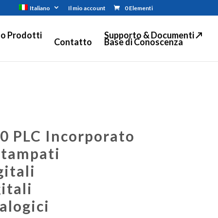
Italiano
Il mio account
0 Elementi
o Prodotti
Supporto & Documenti ↗
Contatto
Base di Conoscenza
0 PLC Incorporato
Stampati
gitali
itali
alogici