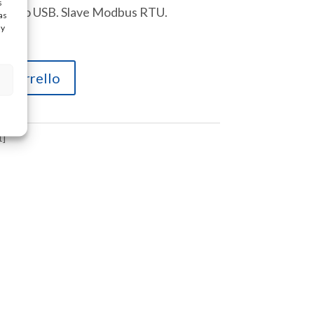
s
 Micro USB. Slave Modbus RTU.
as
ay
l carrello
1]