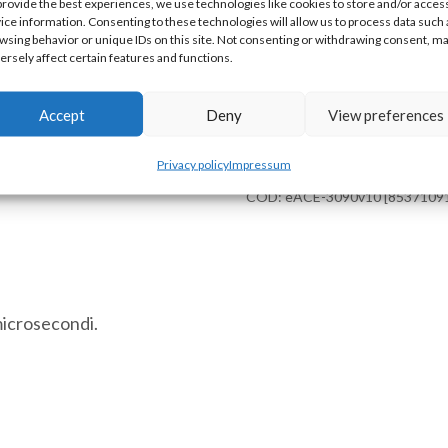
provide the best experiences, we use technologies like cookies to store and/or acces
Porta di programmazione
ice information. Consenting to these technologies will allow us to process data such 
wsing behavior or unique IDs on this site. Not consenting or withdrawing consent, m
Disponibile
ersely affect certain features and functions.
eACE
Aggiungi a
Accept
Deny
View preferences
3090v10
PLC
Privacy policy
Impressum
Incorporato
COD:
eACE-3090v10 [8537109
per
Circuiti
Stampati
6
microsecondi.
Ingressi
Digitali
18
Uscite