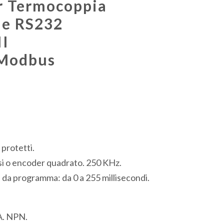
er Termocoppia
ale RS232
I
 Modbus
 protetti.
lsi o encoder quadrato. 250 KHz.
 da programma: da 0 a 255 millisecondi.
A. NPN.