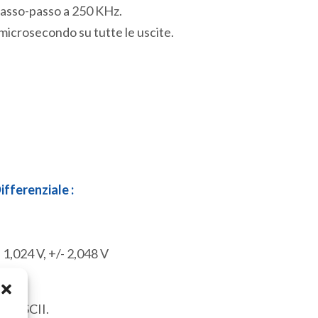
 passo-passo a 250 KHz.
microsecondo su tutte le uscite.
fferenziale :
- 1,024 V, +/- 2,048 V
 o ASCII.