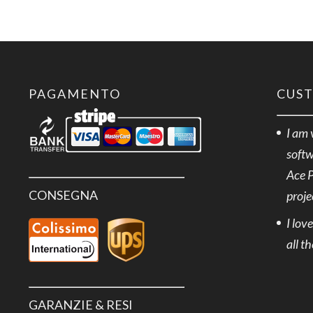
USB
Modbus
quantità
PAGAMENTO
CUS
I am 
softw
Ace 
CONSEGNA
proje
I lov
all t
GARANZIE & RESI