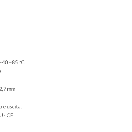
Digitali
3
Ingressi
Analogici
4
Ingressi
per
-40 +85 °C.
Termocoppia
e
1
Porta
12,7 mm
seriale
RS232
 e uscita.
Modbus/ASCII
U - CE
1
Porta