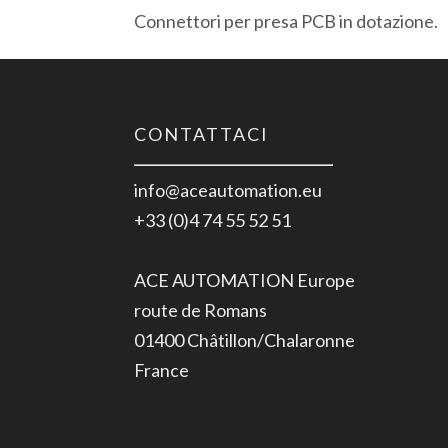
Connettori per presa PCB in dotazione.
CONTATTACI
info@aceautomation.eu
+33 (0)4 74 55 52 51
ACE AUTOMATION Europe
route de Romans
01400 Châtillon/Chalaronne
France