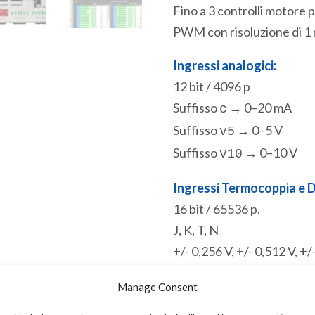
Fino a 3 controlli motore
PWM con risoluzione di 1 
Ingressi analogici:
12 bit / 4096 p
Suffisso
→ 0–20 mA
c
Suffisso
→ 0–5 V
v5
Suffisso
→ 0–10 V
v10
Ingressi Termocoppia e Di
16 bit / 65536 p.
J, K, T, N
+/- 0,256 V, +/- 0,512 V, +/
Comunicazione:
Manage Consent
RS232. Slave Modbus RTU