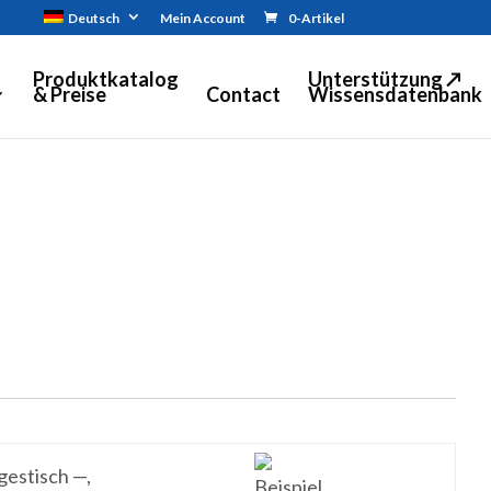
Deutsch
Mein Account
0-Artikel
Produktkatalog
Unterstützung ↗
& Preise
Contact
Wissensdatenbank
gestisch —,