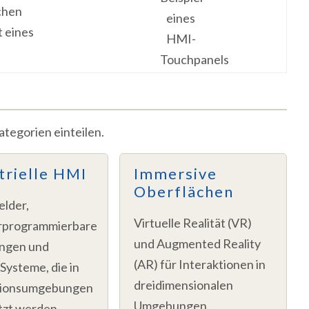
chen
t eines
tegorien einteilen.
trielle HMI
Immersive
Oberflächen
elder,
Virtuelle Realität (VR)
rprogrammierbare
und Augmented Reality
ngen und
(AR) für Interaktionen in
ysteme, die in
dreidimensionalen
tionsumgebungen
Umgebungen.
tzt werden.