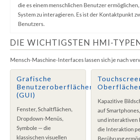
die es einem menschlichen Benutzer ermöglichen,
System zu interagieren. Es ist der Kontaktpunkt z
Benutzers.
DIE WICHTIGSTEN HMI-TYPE
Mensch-Maschine-Interfaces lassen sich je nach ver
Grafische
Touchscree
Benutzeroberflächen
Oberfläche
(GUI)
Kapazitive Bilds
Fenster, Schaltflächen,
auf Smartphones,
Dropdown-Menüs,
und interaktiven 
Symbole — die
die Interaktion p
klassischen visuellen
Berührung ermög