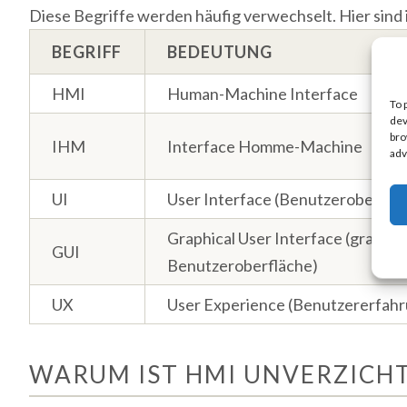
Diese Begriffe werden häufig verwechselt. Hier sin
BEGRIFF
BEDEUTUNG
HMI
Human-Machine Interface
To 
dev
bro
IHM
Interface Homme-Machine
adv
UI
User Interface (Benutzeroberflä
Graphical User Interface (grafisc
GUI
Benutzeroberfläche)
UX
User Experience (Benutzererfahr
WARUM IST HMI UNVERZICH