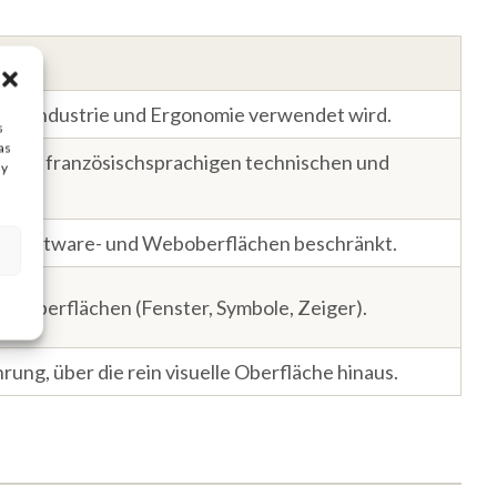
atik, Industrie und Ergonomie verwendet wird.
s
as
tet in französischsprachigen technischen und
ay
 auf Software- und Weboberflächen beschränkt.
le Oberflächen (Fenster, Symbole, Zeiger).
ng, über die rein visuelle Oberfläche hinaus.