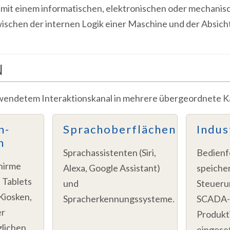
 mit einem informatischen, elektronischen oder mechanis
wischen der internen Logik einer Maschine und der Absich
N
wendetem Interaktionskanal in mehrere übergeordnete Ka
n-
Sprachoberflächen
Indus
n
Sprachassistenten (Siri,
Bedienf
chirme
Alexa, Google Assistant)
speiche
 Tablets
und
Steueru
Kiosken,
Spracherkennungssysteme.
SCADA-S
er
Produk
lichen.
eingese