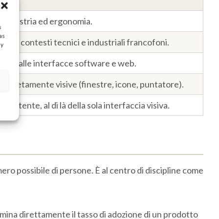
, industria ed ergonomia.
s
as
 in contesti tecnici e industriali francofoni.
ay
itato alle interfacce software e web.
ompletamente visive (finestre, icone, puntatore).
ll'utente, al di là della sola interfaccia visiva.
ero possibile di persone. È al centro di discipline come
mina direttamente il tasso di adozione di un prodotto