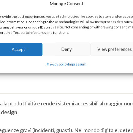
Manage Consent
Termine generico usato in informatica
provide the best experiences, we use technologies like cookies to store and/or acces
ice information. Consenting to these technologies will allow us to process data such 
Equivalente francese, ampiamente usato
wsing behavior or unique IDs on this site. Not consenting or withdrawing consent, m
ersely affect certain features and functions.
te)
Termine del design digitale, spesso lim
Accept
Deny
View preferences
ccia grafica)
Sottocategoria dell'HMI: interfacce c
ente)
Si riferisce all'esperienza complessiva de
Privacy policy
Impressum
 la produttività e rende i sistemi accessibili al maggior num
 design
.
uenze gravi (incidenti, guasti). Nel mondo digitale, deter