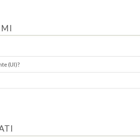
HMI
nte (UI)?
ATI