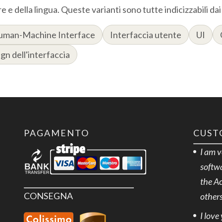
 e della lingua. Queste varianti sono tutte indicizzabili dai
uman-Machine Interface
Interfaccia utente
UI
gn dell'interfaccia
PAGAMENTO
CUST
I am 
softwa
the A
CONSEGNA
others
I love