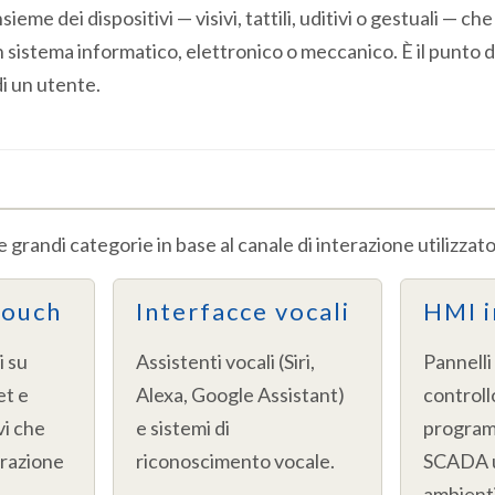
sieme dei dispositivi — visivi, tattili, uditivi o gestuali — che
sistema informatico, elettronico o meccanico. È il punto d
di un utente.
randi categorie in base al canale di interazione utilizzato
touch
Interfacce vocali
HMI i
i su
Assistenti vocali (Siri,
Pannelli 
et e
Alexa, Google Assistant)
controllo
vi che
e sistemi di
programm
erazione
riconoscimento vocale.
SCADA ut
ambienti