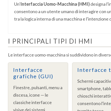
Un'
Interfaccia Uomo-Macchina (HMI)
designa l'in
consentono a un utente umano di interagire con un 
tra la logica interna di una macchina e l'intenzione 
I PRINCIPALI TIPI DI HMI
Le interfacce uomo-macchina si suddividono in diverse g
Interfacce
Interfacce 
grafiche (GUI)
Schermi capacitiv
Finestre, pulsanti, menu a
smartphone, tabl
discesa, icone — le
chioschi interatti
classiche interfacce
consentono l'int
visive dei sistemi
tramite tocco.