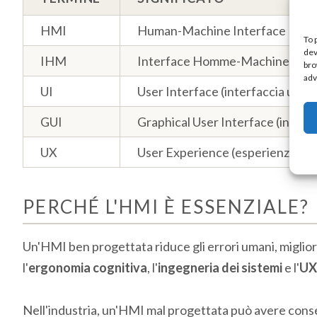
HMI
Human-Machine Interface
To 
dev
IHM
Interface Homme-Machine
bro
adv
UI
User Interface (interfaccia uten
GUI
Graphical User Interface (interfa
UX
User Experience (esperienza ut
PERCHÉ L'HMI È ESSENZIALE?
Un'HMI ben progettata riduce gli errori umani, migliora
l'
ergonomia cognitiva
, l'
ingegneria dei sistemi
e l'
UX
Nell'industria, un'HMI mal progettata può avere conseg