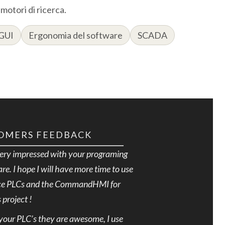
 motori di ricerca.
GUI
Ergonomia del software
SCADA
OMERS FEEDBACK
very impressed with your programing
re. I hope I will have more time to use
ce PLCs and the CommandHMI for
 project !
 your PLC’s they are awesome, I use