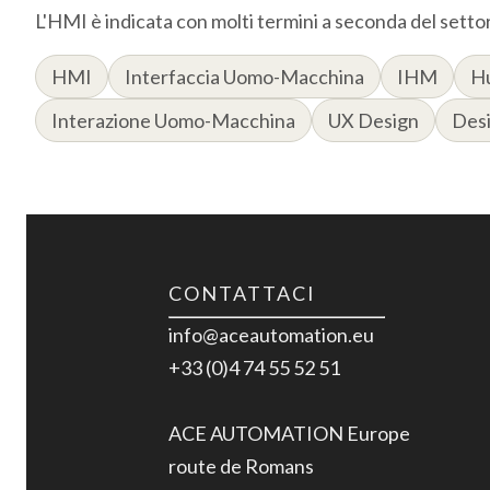
L'HMI è indicata con molti termini a seconda del settore
HMI
Interfaccia Uomo-Macchina
IHM
H
Interazione Uomo-Macchina
UX Design
Desi
CONTATTACI
info@aceautomation.eu
+33 (0)4 74 55 52 51
ACE AUTOMATION Europe
route de Romans