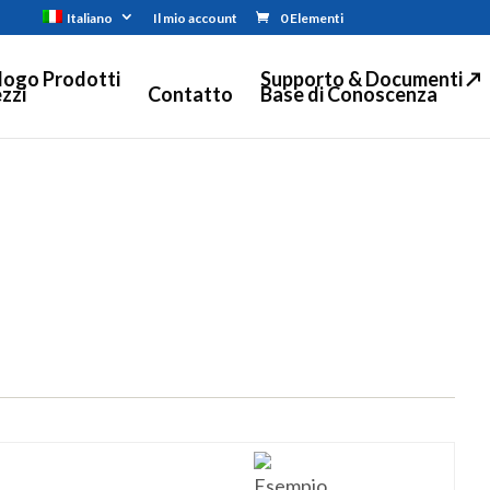
Italiano
Il mio account
0 Elementi
logo Prodotti
Supporto & Documenti ↗
zzi
Contatto
Base di Conoscenza