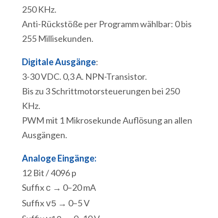
250 KHz.
Anti-Rückstöße per Programm wählbar: 0 bis
255 Millisekunden.
Digitale Ausgänge
:
3-30 VDC. 0,3 A. NPN-Transistor.
Bis zu 3 Schrittmotorsteuerungen bei 250
KHz.
PWM mit 1 Mikrosekunde Auflösung an allen
Ausgängen.
Analoge Eingänge:
12 Bit / 4096 p
Suffix
→ 0–20 mA
c
Suffix
→ 0–5 V
v5