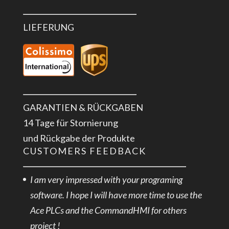
LIEFERUNG
GARANTIEN & RÜCKGABEN
14 Tage für Stornierung
und Rückgabe der Produkte
CUSTOMERS FEEDBACK
I am very impressed with your programing
software. I hope I will have more time to use the
Ace PLCs and the CommandHMI for others
project !