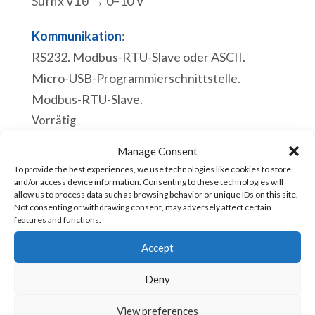
Suffix
→ 0–10 V
v10
Kommunikation
:
RS232. Modbus-RTU-Slave oder ASCII.
Micro-USB-Programmierschnittstelle.
Modbus-RTU-Slave.
Vorrätig
Manage Consent
ACE
In den Warenkorb
To provide the best experiences, we use technologies like cookies to store
5150v5
and/or access device information. Consenting to these technologies will
allow us to process data such as browsing behavior or unique IDs on this site.
SPS
Not consenting or withdrawing consent, may adversely affect certain
12
features and functions.
Artikelnummer:
ACE-5150v5 [85371091]
Digitale
Accept
Eingänge
CPU:
Deny
12
Echtzeituhr.
Digitale
View preferences
Ablauf eines Scan-Zyklus 110