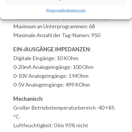
Ausgänge
Mikrosekunden.
Privacy policy
Impressum
3
Maximale Anzahl der Befehlsblöcke: 4000
Analog
Maximum an Unterprogrammen: 68
Eingänge
Maximale Anzahl der Tag-Namen: 950
1
Serielle
EIN-/AUSGÄNGE IMPEDANZEN:
Schnittstelle
Digitale Eingänge: 10 KOhm
RS232
0-20mA Analogeingänge: 100 Ohm
Modbus/ASCII
0-10V Analogeingänge: 1 MOhm
1
0-5V Analogeingänge: 499 KOhm
Modbus-
Mechanisch:
USB-
Großer Betriebstemperaturbereich -40 +85
Anschluss
°C.
Menge
Luftfeuchtigkeit: 0 bis 95% nicht