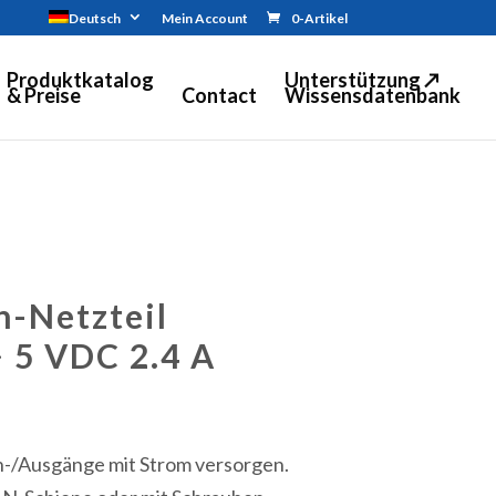
Deutsch
Mein Account
0-Artikel
Produktkatalog
Unterstützung ↗
& Preise
Contact
Wissensdatenbank
-Netzteil
 5 VDC 2.4 A
in-/Ausgänge mit Strom versorgen.