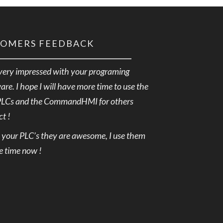
TOMERS FEEDBACK
very impressed with your programing
are. I hope I will have more time to use the
PLCs and the CommandHMI for others
ct !
e your PLC’s they are awesome, I use them
he time now !