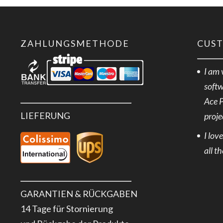
5
VDC
2.4
ZAHLUNGSMETHODE
CUS
A
I am 
Menge
softw
Ace 
LIEFERUNG
proje
I lov
all t
GARANTIEN & RÜCKGABEN
14 Tage für Stornierung