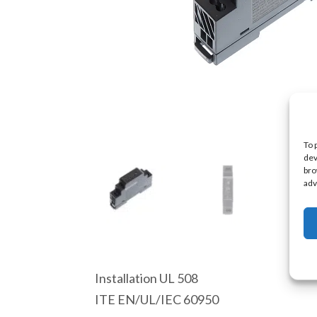
To 
dev
bro
adv
Installation UL 508
ITE EN/UL/IEC 60950