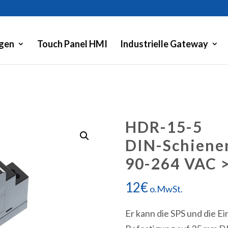
gen
Touch Panel HMI
Industrielle Gateway
HDR-15-5
DIN-Schienen
90-264 VAC >
12
€
o.MwSt.
Er kann die SPS und die E