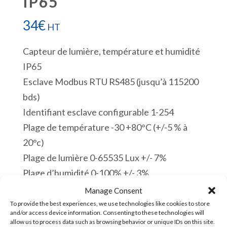
IP65
34
€
HT
Capteur de lumière, température et humidité
IP65
Esclave Modbus RTU RS485 (jusqu’à 115200
bds)
Identifiant esclave configurable 1-254
Plage de température -30 +80°C (+/-5 % à
20°c)
Plage de lumière 0-65535 Lux +/- 7%
Plage d’humidité 0-100% +/- 3%
Câble de 1 m de longueur
Manage Consent
12-24 VDC
To provide the best experiences, we use technologies like cookies to store
and/or access device information. Consenting to these technologies will
Trous de montage 3,5 mm
allow us to process data such as browsing behavior or unique IDs on this site.