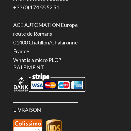
Modbus
+33 (0)4 74 55 52 51
RTU
RS485
ACE AUTOMATION Europe
IP65
route de Romans
01400 Châtillon/Chalaronne
France
What is a micro PLC ?
PAIEMENT
LIVRAISON