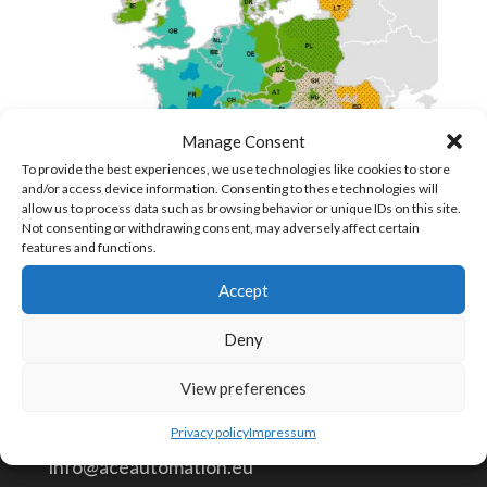
Manage Consent
To provide the best experiences, we use technologies like cookies to store
and/or access device information. Consenting to these technologies will
allow us to process data such as browsing behavior or unique IDs on this site.
Not consenting or withdrawing consent, may adversely affect certain
features and functions.
Accept
Deny
View preferences
CONTÁCTENOS
Privacy policy
Impressum
info@aceautomation.eu